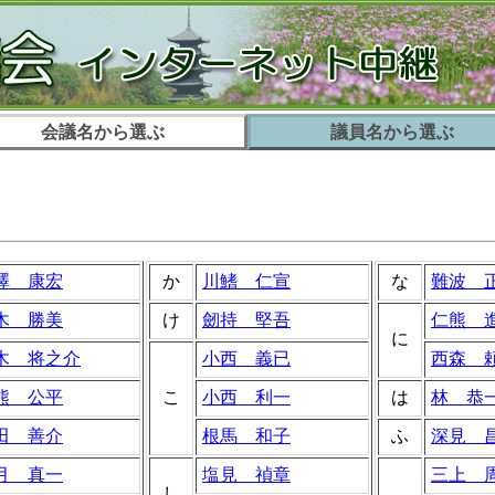
会議名から選ぶ
議員名から選ぶ
澤 康宏
か
川鰭 仁宣
な
難波 
木 勝美
け
劒持 堅吾
仁熊 
に
木 将之介
小西 義已
西森 
熊 公平
こ
小西 利一
は
林 恭
田 善介
根馬 和子
ふ
深見 
月 真一
塩見 禎章
三上 
し