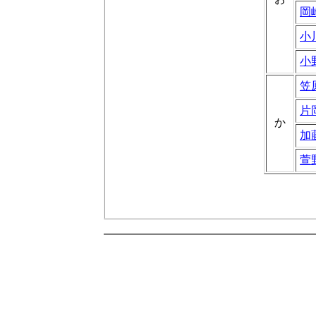
岡
小
小
笠
片
か
加
萱