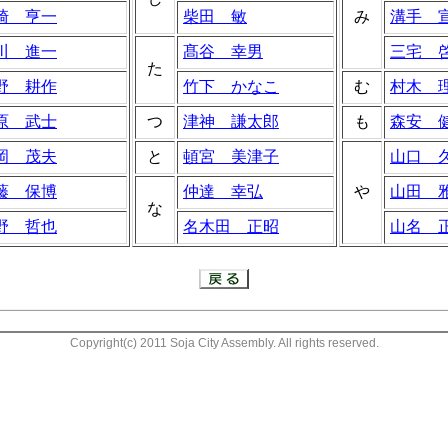
崎 亨一
柴田 敏
み
溝手 
川 進一
髙谷 幸男
三宅 
た
野 耕作
竹下 かなこ
む
村木 
原 武士
つ
津神 謙太郎
も
森安 
岡 茂夫
と
頓宮 美津子
山口 
藤 保博
仲達 幸弘
や
山田 
な
野 哲也
名木田 正昭
山名 
Copyright(c) 2011 Soja City Assembly. All rights reserved.