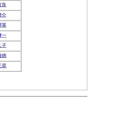
宣良
啓介
理英
健一
久子
雅徳
正晃