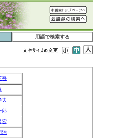
用語で検索する
正吾
進
頼夫
一郎
昌宏
周治