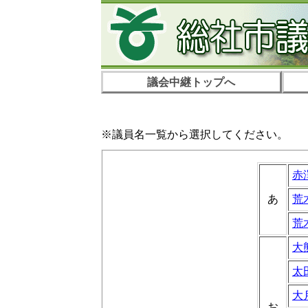
議会中継トップへ
※議員名一覧から選択してください。
赤
あ
荒
荒
大
太
大
お