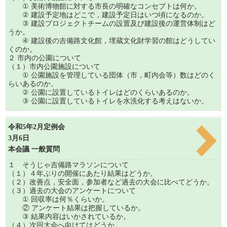
① 美術博物館に対する市長の明確なコンセプトは何か。
② 建設予定地はどこで，建設予定日はいつ頃になるのか。
③ 建設プロジェクトチームの設置及び建設後の運営体制はど
うか。
④ 建設後の吉備路文化館，埋蔵文化財学習の館はどうしてい
くのか。
２ 市内の公園について
（１）市内公園施設について
① 公園施設を管理している団体（市，町内会等）数はどのく
らいあるのか。
② 公園に設置しているトイレはどのくらいあるのか。
③ 公園に設置しているトイレを水洗化する考えはないか。
令和5年2月定例会
3月6日
本会議 一般質問
１ そうじゃ吉備路マラソンについて
（１）４年ぶりの開催にあたり結果はどうか。
（２）改善点，安全面，参加者など過去の大会に比べてどうか。
（３）過去の大会のアンケートについて
① 回収率は何％くらいか。
② アンケート結果は把握しているか。
③ 結果内容はいかされているか。
（４）次回大会へ向けてはどうか。