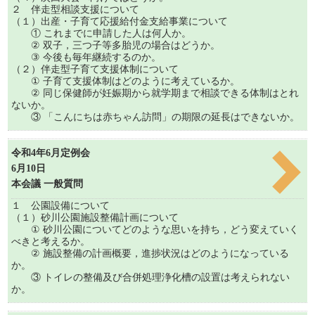
２ 伴走型相談支援について
（１）出産・子育て応援給付金支給事業について
① これまでに申請した人は何人か。
② 双子，三つ子等多胎児の場合はどうか。
③ 今後も毎年継続するのか。
（２）伴走型子育て支援体制について
① 子育て支援体制はどのように考えているか。
② 同じ保健師が妊娠期から就学期まで相談できる体制はとれ
ないか。
③ 「こんにちは赤ちゃん訪問」の期限の延長はできないか。
令和4年6月定例会
6月10日
本会議 一般質問
１ 公園設備について
（１）砂川公園施設整備計画について
① 砂川公園についてどのような思いを持ち，どう変えていく
べきと考えるか。
② 施設整備の計画概要，進捗状況はどのようになっている
か。
③ トイレの整備及び合併処理浄化槽の設置は考えられない
か。