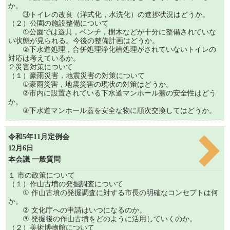
か。
③トイレの改良（洋式化，水洗化）の進捗状況はどうか。
（２）公園の施設整備について
①公園では遊具，ベンチ，樹木などが十分に整備されていな
い状態が見られる。今後の整備計画はどうか。
②下水道処理，合併処理浄化槽処理がされていないトイレの
対応は考えているか。
２災害対策について
（１）豪雨災害，地震災害の対策について
①豪雨災害，地震災害の現状の対策はどうか。
②市内に設置されている下水道マンホール蓋の安全性はどう
か。
③下水道マンホール蓋を安全な物に順次交換してはどうか。
令和5年11月定例会
12月6日
本会議 一般質問
１ 市の政策について
（１）作山古墳の発掘調査について
① 作山古墳の発掘調査に対する市長の明確なコンセプトは何
か。
② 文化庁への申請はいつになるのか。
③ 発掘後の作山古墳をどのように活用していくのか。
（２）美術博物館について