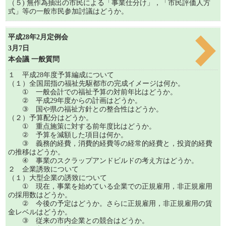
（５) 無作為抽出の市民による「事業仕分け」，「市民評価人方
式」等の一般市民参加討議はどうか。
平成28年2月定例会
3月7日
本会議 一般質問
１ 平成28年度予算編成について
（１）全国屈指の福祉先駆都市の完成イメージは何か。
① 一般会計での福祉予算の対前年比はどうか。
② 平成29年度からの計画はどうか。
③ 国や県の福祉方針との整合性はどうか。
（２）予算配分はどうか。
① 重点施策に対する前年度比はどうか。
② 予算を減額した項目は何か。
③ 義務的経費，消費的経費等の経常的経費と，投資的経費
の推移はどうか。
④ 事業のスクラップアンドビルドの考え方はどうか。
２ 企業誘致について
（１）大型企業の誘致について
① 現在，事業を始めている企業での正規雇用，非正規雇用
の採用数はどうか。
② 今後の予定はどうか。さらに正規雇用，非正規雇用の賃
金レベルはどうか。
③ 従来の市内企業との競合はどうか。