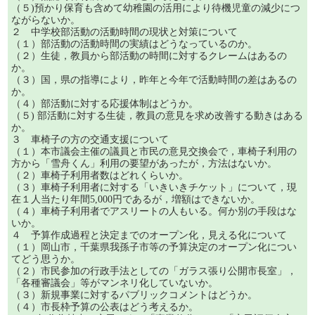
（５)預かり保育も含めて幼稚園の活用により待機児童の減少につ
ながらないか。
２ 中学校部活動の活動時間の現状と対策について
（１）部活動の活動時間の実績はどうなっているのか。
（２）生徒，教員から部活動の時間に対するクレームはあるの
か。
（３）国，県の指導により，昨年と今年で活動時間の差はあるの
か。
（４）部活動に対する応援体制はどうか。
（５) 部活動に対する生徒，教員の意見を求め改善する動きはある
か。
３ 車椅子の方の交通支援について
（１）本市議会主催の議員と市民の意見交換会で，車椅子利用の
方から「雪舟くん」利用の要望があったが，方法はないか。
（２）車椅子利用者数はどれくらいか。
（３）車椅子利用者に対する「いきいきチケット」について，現
在１人当たり年間5,000円であるが，増額はできないか。
（４）車椅子利用者でアスリートの人もいる。何か別の手段はな
いか。
４ 予算作成過程と決定までのオープン化，見える化について
（１）岡山市，千葉県我孫子市等の予算決定のオープン化につい
てどう思うか。
（２）市民参加の行政手法としての「ガラス張り公開市長室」，
「各種審議会」等がマンネリ化していないか。
（３）新規事業に対するパブリックコメントはどうか。
（４）市長枠予算の公表はどう考えるか。