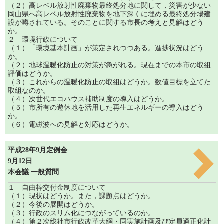
（２）高レベル放射性廃棄物最終処分地に関して，災害が少ない
岡山県へ高レベル放射性廃棄物を地下深くに埋める最終処分場建
設が噂されている。そのことに関する市長の考えと見解はどう
か。
２ 環境行政について
（１）「環境基本計画」が策定されつつある。進捗状況はどう
か。
（２）地球温暖化防止の対策が急がれる。現在までの本市の取組
評価はどうか。
（３）これからの温暖化防止の取組はどうか。数値目標を立てた
取組なのか。
（４）次世代エコハウス補助制度の導入はどうか。
（５）市所有の遊休地を活用した再生エネルギーの導入はどう
か。
（６）電磁波への見解と対応はどうか。
平成28年9月定例会
9月12日
本会議 一般質問
１ 自由枠交付金制度について
（１）現状はどうか。また，課題点はどうか。
（２）今後の展開はどうか。
（３）行政のスリム化につながっているのか。
（４）第２次総社市行政改革大綱・同実施計画及び定員適正化計