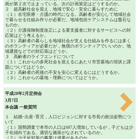
画が第２次で止まっている。次の計画策定はどうするのか。
２ 超高齢社会を迎え，地域で安心・安全に暮らすために
（１）在宅医療・介護の時代になる。高齢者が安心して地域社会
で暮らせる仕組み作りが必要だ。地域包括ケアシステムは盤石な
ものか。
（２）介護保険制度改正による要支援者に対するサービスへの対
応策はどう考えるか。
（３）高齢者の暮らしを地域社会が支える仕組みを作るには多く
のボランティアが必要だが，無償のボランティアでいいのか。地
域通貨などでの対応策はどうか。
３ 高齢者のライフエンドについて
（１）これからの多死社会を迎えるにあたり市営墓地の現状と課
題についてはどうか。
（２）高齢者の死後の不安を安心に変えるにはどうするか。
（３）これからの墓地・埋葬についてはどうか。
平成28年2月定例会
3月7日
本会議 一般質問
１ 結婚･出産･育児，人口ビジョンに対する市長の政治姿勢につ
いて
（１）国勢調査で本市の人口は687人増加しているが，子どもは少
子化傾向である。適切な施策がなされているのか。
（２）少子化対策の事業は成果があるのか。