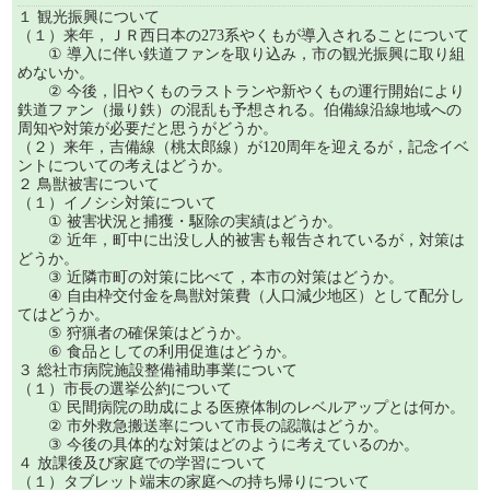
１ 観光振興について
（１）来年，ＪＲ西日本の273系やくもが導入されることについて
① 導入に伴い鉄道ファンを取り込み，市の観光振興に取り組
めないか。
② 今後，旧やくものラストランや新やくもの運行開始により
鉄道ファン（撮り鉄）の混乱も予想される。伯備線沿線地域への
周知や対策が必要だと思うがどうか。
（２）来年，吉備線（桃太郎線）が120周年を迎えるが，記念イベ
ントについての考えはどうか。
２ 鳥獣被害について
（１）イノシシ対策について
① 被害状況と捕獲・駆除の実績はどうか。
② 近年，町中に出没し人的被害も報告されているが，対策は
どうか。
③ 近隣市町の対策に比べて，本市の対策はどうか。
④ 自由枠交付金を鳥獣対策費（人口減少地区）として配分し
てはどうか。
⑤ 狩猟者の確保策はどうか。
⑥ 食品としての利用促進はどうか。
３ 総社市病院施設整備補助事業について
（１）市長の選挙公約について
① 民間病院の助成による医療体制のレベルアップとは何か。
② 市外救急搬送率について市長の認識はどうか。
③ 今後の具体的な対策はどのように考えているのか。
４ 放課後及び家庭での学習について
（１）タブレット端末の家庭への持ち帰りについて