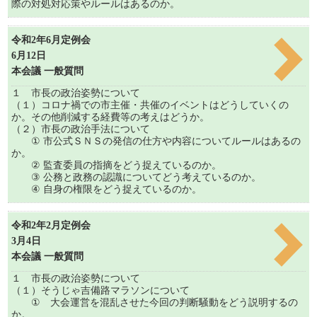
際の対処対応策やルールはあるのか。
令和2年6月定例会
6月12日
本会議 一般質問
１ 市長の政治姿勢について
（１）コロナ禍での市主催・共催のイベントはどうしていくの
か。その他削減する経費等の考えはどうか。
（２）市長の政治手法について
① 市公式ＳＮＳの発信の仕方や内容についてルールはあるの
か。
② 監査委員の指摘をどう捉えているのか。
③ 公務と政務の認識についてどう考えているのか。
④ 自身の権限をどう捉えているのか。
令和2年2月定例会
3月4日
本会議 一般質問
１ 市長の政治姿勢について
（１）そうじゃ吉備路マラソンについて
① 大会運営を混乱させた今回の判断騒動をどう説明するの
か。