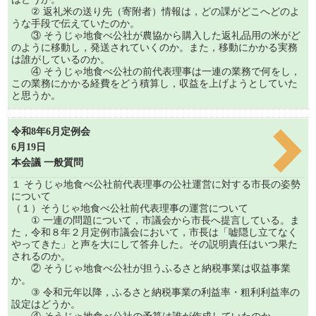
② 返礼米の送り先（寄附者）情報は，どの課がどこへどのよ
うな手段で伝えていたのか。
③ そうじゃ地食べ公社が農協から購入した返礼品用の米がど
のように移動し，発送されていくのか。また，移動にかかる実務
は誰がしているのか。
④ そうじゃ地食べ公社の前代表理事は一連の業務で何をし，
この業務にかかる経費をどう積算し，収益を上げようとしていた
と思うか。
令和8年6月定例会
6月19日
本会議 一般質問
１ そうじゃ地食べ公社前代表理事の公社運営に対する市長の姿勢
について
（１）そうじゃ地食べ公社前代表理事の運営について
① 一連の問題について，市議会から市長へ提言している。ま
た，令和８年２月定例市議会において，市長は「嘘隠し立てなく
やってきた」と声を大にして答弁した。その説明責任はいつ果た
されるのか。
② そうじゃ地食べ公社が担うふるさと納税事業は収益事業
か。
③ 令和元年以降，ふるさと納税事業の利益率・粗利利益率の
設定はどうか。