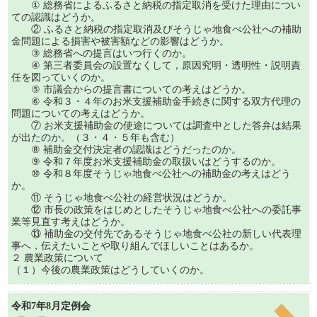
① 総務省によるふるさと納税の指定取消を受けた理由につい
ての認識はどうか。
② ふるさと納税の指定取消及びそうじゃ地食べ公社への補助
金問題による損害や被害額などの影響はどうか。
③ 総務省への提言はいつ行くのか。
④ 第三者委員会の設置なくして，原因究明・透明性・説明責
任を図っていくのか。
⑤ 市議会からの提言書についての考えはどうか。
⑥ 令和３・４年のお米支援補助金手続きに関する双方代理の
問題についての考えはどうか。
⑦ お米支援補助金の使途については調査中とした答弁は結果
が出たのか。（３・４・５年も含む）
⑧ 補助金交付決定者の認識はどうだったのか。
⑨ 令和７年度お米支援補助金の取扱いはどうするのか。
⑩ 令和８年度そうじゃ地食べ公社への補助金の考えはどう
か。
⑪ そうじゃ地食べ公社の経営状況はどうか。
⑫ 市長の政策をはじめとしたそうじゃ地食べ公社への委託事
業等見直す考えはどうか。
⑬ 補助金の交付先であるそうじゃ地食べ公社の新しい代表理
事へ，伝えたいことや取り組んでほしいことはあるか。
２ 農業政策について
（１）今後の農業政策はどうしていくのか。
令和7年8月定例会