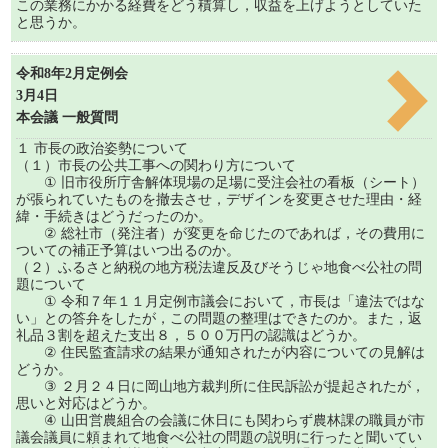
この業務にかかる経費をどう積算し，収益を上げようとしていた
と思うか。
令和8年2月定例会
3月4日
本会議 一般質問
１ 市長の政治姿勢について
（１）市長の公共工事への関わり方について
① 旧市役所庁舎解体現場の足場に受注会社の看板（シート）
が張られていたものを撤去させ，デザインを変更させた理由・経
緯・手続きはどうだったのか。
② 総社市（発注者）が変更を命じたのであれば，その費用に
ついての補正予算はいつ出るのか。
（２）ふるさと納税の地方税法違反及びそうじゃ地食べ公社の問
題について
① 令和７年１１月定例市議会において，市長は「違法ではな
い」との答弁をしたが，この問題の整理はできたのか。また，返
礼品３割を超えた支出８，５００万円の認識はどうか。
② 住民監査請求の結果が通知されたが内容についての見解は
どうか。
③ ２月２４日に岡山地方裁判所に住民訴訟が提起されたが，
思いと対応はどうか。
④ 山田営農組合の会議に休日にも関わらず農林課の職員が市
議会議員に頼まれて地食べ公社の問題の説明に行ったと聞いてい