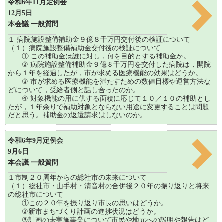
令和6年11月定例会
12月5日
本会議 一般質問
１ 病院施設整備補助金９億８千万円交付後の検証について
（１）病院施設整備補助金交付後の検証について
① この補助金は誰に対し，何を目的とする補助金か。
② 病院施設整備補助金９億８千万円を交付した病院は，開院
から１年を経過したが，市が求める医療機能の効果はどうか。
③ 市が求める医療機能を満たすための数値目標や運営方法な
どについて，受給者側と話し合ったのか。
④ 対象機能の用に供する面積に応じて１０／１０の補助とし
たが，１年余りで補助対象とならない用途に変更することは問題
だと思う。補助金の返還請求はしないのか。
令和6年9月定例会
9月6日
本会議 一般質問
１市制２０周年からの総社市の未来について
（１）総社市・山手村・清音村の合併後２０年の振り返りと将来
の総社市について
①この２０年を振り返り市長の思いはどうか。
②新市まちづくり計画の進捗状況はどうか。
③計画の未実施事業について市民や地元への説明や報告はど