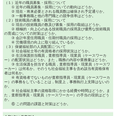
（１）近年の職員募集・採用について
① 近年の職員募集・採用についての動向はどうか。
② 現在・将来必要とされる職員数は確保され予定通りか。
③ 一般事務職と他の専門職との競争倍率はどうか。
（２）技術職員の募集・採用について
① 現在の技術職員の数及び募集・採用の取組はどうか。
② 積極的・向上心のある技術職員の採用及び優秀な技術職員
の育成についての対策はどうか。
③ 会計年度任用職員・任期付職員の採用はどうか。
④ 労働環境の向上に取り組んでいるか。
（３）保健福祉部の人員配置について
① 社会福祉士等の有資格者の採用状況はどうか。
② 生活保護担当職員，査察指導員・現業員（ケースワーカ
ー）の配置状況はどうか。また，職務の内容や業務量はどうか。
③ 生活保護を担当する職員，査察指導員・現業員（ケースワ
ーカー）は何名か。そのうち社会福祉主事を含め該当有資格保有
者は何名か。
④ 有資格者でないものが査察指導員・現業員（ケースワーカ
ー）の事務をしていることは，制度上，事務執行上支障はないの
か。
⑤ 社会福祉主事の資格取得にかかる経費や時間はどうか。ま
た，査察指導員・現業員（ケースワーカー）の手当の現状はどう
か。
⑥ この問題の課題と対策はどうか。