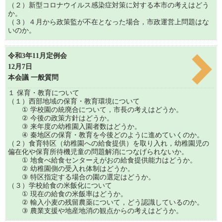
（２）新型コロナウイルス感染症対策に対する本市の考えはどう
か。
（３）４月から政策監が不在となった場合，市政運営上問題はな
いのか。
令和3年11月定例会
12月7日
本会議 一般質問
１ 保育・教育について
（１）西部地域の保育・教育環境について
① 学校園の統廃合について，市長の考えはどうか。
② 今後の政策方針はどうか。
③ 来年度の幼稚園入園者数はどうか。
④ 秦地区の保育・教育を今後どのように進めていくのか。
（２）食育特区（幼稚園への給食提供）を取り入れ，幼稚園児の
偏在化や保育所待機児童の問題解消につなげられないか。
① 地食べ給食センターえがおの給食提供能力はどうか。
② 幼稚園側の受入れ体制はどうか。
③ 特区指定する場合の園の選定はどうか。
（３）学校給食の米飯化について
① 現在の給食の米飯率はどうか。
② 輸入小麦の残留農薬について，どう認識しているのか。
③ 農業支援や地産地消の観点からの考えはどうか。