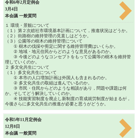
令和6年2月定例会
3月4日
本会議 一般質問
１ 環境・景観について
（１）第２次総社市環境基本計画について，推進状況はどうか。
（２）街路樹の維持管理の見直しはどうか。
（３）公園等の樹木の維持管理について
① 樹木の伐採や剪定に関する維持管理費はいくらか。
② 地域・地元住民からどのような意見があるのか。
③ 今後どのようなコンセプトをもって公園等の樹木を維持管
理していくのか。
２ 多文化共生について
（１）多文化共生について
① 本市の人口増加計画は外国人も含まれるのか。
② 多文化共生の取組は進んでいるのか。
③ 市民・住民からどのような相談があり，問題や課題は何
か。そしてどう解決していくのか。
④ 技能実習制度を廃止し新制度の育成就労制度が始まるが，
今後さらに多文化共生の推進が必要と思うがどうか。
令和5年11月定例会
12月8日
本会議 一般質問