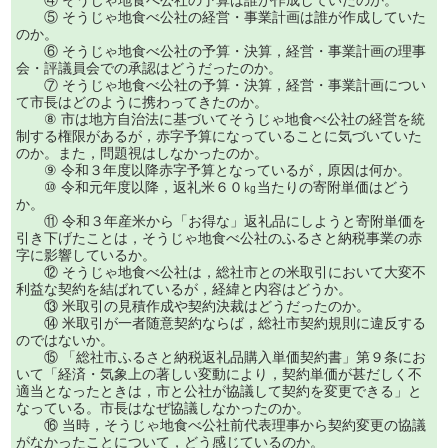
④ そうじゃ地食べ公社の予算は誰が作成していたのか。
⑤ そうじゃ地食べ公社の経営・事業計画は誰が作成していた
のか。
⑥ そうじゃ地食べ公社の予算・決算，経営・事業計画の理事
会・評議員会での承認はどうだったのか。
⑦ そうじゃ地食べ公社の予算・決算，経営・事業計画につい
て市長はどのように携わってきたのか。
⑧ 市は地方自治法に基づいてそうじゃ地食べ公社の経営を統
制する権限があるが，赤字予算になっていることに気づいていた
のか。また，問題視はしなかったのか。
⑨ 令和３年度以降赤字予算となっているが，原因は何か。
⑩ 令和元年度以降，返礼米６０㎏当たりの寄附単価はどう
か。
⑪ 令和３年産米から「お得な」返礼品にしようと寄附単価を
引き下げたことは，そうじゃ地食べ公社のふるさと納税事業の赤
字に影響しているか。
⑫ そうじゃ地食べ公社は，総社市との米取引において大変不
利益な契約を結ばれているが，経緯と内容はどうか。
⑬ 米取引の見積作成や契約決裁はどうだったのか。
⑭ 米取引が一者随意契約ならば，総社市契約規則に違反する
のではないか。
⑮ 「総社市ふるさと納税返礼品購入単価契約書」第９条にお
いて「経済・気象上の著しい変動により，契約単価が甚だしく不
適当となったときは，市と公社が協議して契約を変更できる」と
なっている。市長はなぜ協議しなかったのか。
⑯ 当時，そうじゃ地食べ公社前代表理事から契約変更の協議
がなかったことについて，どう感じているのか。