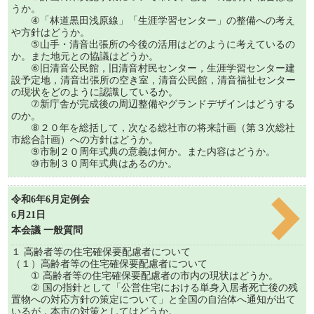
うか。
④「林道黒田浅原線」「生涯学習センター」の整備への考え
や方針はどうか。
⑤山手・清音出張所の今後の活用はどのように考えているの
か。また地元との協議はどうか。
⑥旧清音公民館，旧清音村民センター，生涯学習センター建
設予定地，清音出張所の空き室，清音公民館，清音福祉センター
の現状をどのように認識しているか。
⑦新庁舎が完成後の周辺整備やグランドデザインはどうする
のか。
⑧２０年を総括して，次なる総社市の将来計画（第３次総社
市総合計画）への方針はどうか。
⑨市制２０周年式典の意義は何か。また内容はどうか。
⑩市制３０周年式典はあるのか。
令和6年6月定例会
6月21日
本会議 一般質問
１ 高齢者等の住宅確保要配慮者について
（１）高齢者等の住宅確保要配慮者について
① 高齢者等の住宅確保要配慮者の市内の現状はどうか。
② 国の指針として「公営住宅における単身入居者死亡後の残
置物への対応方針の策定について」と全国の自治体へ通知が出て
いるが，本市の対策としてはどうか。