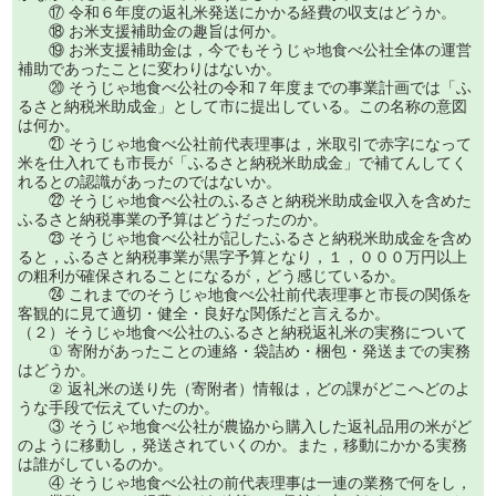
⑰ 令和６年度の返礼米発送にかかる経費の収支はどうか。
⑱ お米支援補助金の趣旨は何か。
⑲ お米支援補助金は，今でもそうじゃ地食べ公社全体の運営
補助であったことに変わりはないか。
⑳ そうじゃ地食べ公社の令和７年度までの事業計画では「ふ
るさと納税米助成金」として市に提出している。この名称の意図
は何か。
㉑ そうじゃ地食べ公社前代表理事は，米取引で赤字になって
米を仕入れても市長が「ふるさと納税米助成金」で補てんしてく
れるとの認識があったのではないか。
㉒ そうじゃ地食べ公社のふるさと納税米助成金収入を含めた
ふるさと納税事業の予算はどうだったのか。
㉓ そうじゃ地食べ公社が記したふるさと納税米助成金を含め
ると，ふるさと納税事業が黒字予算となり，１，０００万円以上
の粗利が確保されることになるが，どう感じているか。
㉔ これまでのそうじゃ地食べ公社前代表理事と市長の関係を
客観的に見て適切・健全・良好な関係だと言えるか。
（２）そうじゃ地食べ公社のふるさと納税返礼米の実務について
① 寄附があったことの連絡・袋詰め・梱包・発送までの実務
はどうか。
② 返礼米の送り先（寄附者）情報は，どの課がどこへどのよ
うな手段で伝えていたのか。
③ そうじゃ地食べ公社が農協から購入した返礼品用の米がど
のように移動し，発送されていくのか。また，移動にかかる実務
は誰がしているのか。
④ そうじゃ地食べ公社の前代表理事は一連の業務で何をし，