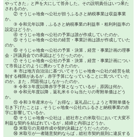
やってきた」と声を大にして答弁した。その説明責任はいつ果た
されるのか。
② そうじゃ地食べ公社が担うふるさと納税事業は収益事業
か。
③ 令和元年以降，ふるさと納税事業の利益率・粗利利益率の
設定はどうか。
④ そうじゃ地食べ公社の予算は誰が作成していたのか。
⑤ そうじゃ地食べ公社の経営・事業計画は誰が作成していた
のか。
⑥ そうじゃ地食べ公社の予算・決算，経営・事業計画の理事
会・評議員会での承認はどうだったのか。
⑦ そうじゃ地食べ公社の予算・決算，経営・事業計画につい
て市長はどのように携わってきたのか。
⑧ 市は地方自治法に基づいてそうじゃ地食べ公社の経営を統
制する権限があるが，赤字予算になっていることに気づいていた
のか。また，問題視はしなかったのか。
⑨ 令和３年度以降赤字予算となっているが，原因は何か。
⑩ 令和元年度以降，返礼米６０㎏当たりの寄附単価はどう
か。
⑪ 令和３年産米から「お得な」返礼品にしようと寄附単価を
引き下げたことは，そうじゃ地食べ公社のふるさと納税事業の赤
字に影響しているか。
⑫ そうじゃ地食べ公社は，総社市との米取引において大変不
利益な契約を結ばれているが，経緯と内容はどうか。
⑬ 米取引の見積作成や契約決裁はどうだったのか。
⑭ 米取引が一者随意契約ならば，総社市契約規則に違反する