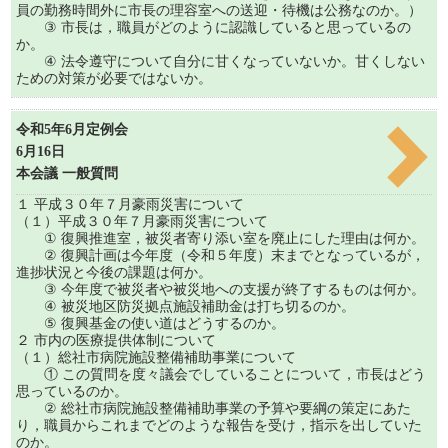
員の勤務時間外に市長の理容室への送迎・待機は公務なのか。）
③ 市長は，職員がどのように認識していると思っているの
か。
④ 法令遵守について自分に甘くなっていないか。甘くしない
ための対策が必要ではないか。
令和5年6月定例会
6月16日
本会議 一般質問
１ 平成３０年７月豪雨災害について
（１）平成３０年７月豪雨災害について
① 復興推進室，被災者寄り添い室を廃止にした理由は何か。
② 復興計画は今年度（令和５年度）末までとなっているが，
進捗状況と今後の課題は何か。
③ 今年度で被災者や被災地への支援が終了するものは何か。
④ 被災地区防災拠点施設補助金は打ち切るのか。
⑤ 復興基金の使い道はどうするのか。
２ 市内の医療提供体制について
（１）総社市病院施設整備補助事業について
① この質問を度々議会でしていることについて，市長はどう
思っているのか。
② 総社市病院施設整備補助事業の予算や要綱の策定にあた
り，職員からこれまでどのような報告を受け，指示を出していた
のか。