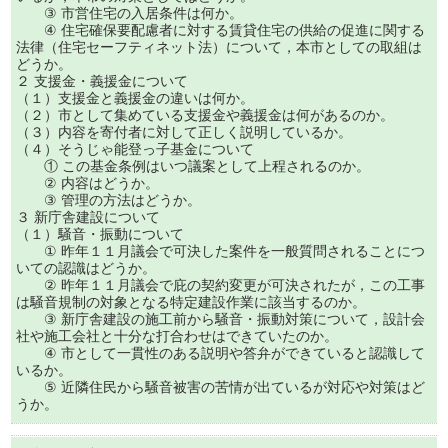
③ 市営住宅の入居条件は何か。
④ 住宅確保要配慮者に対する賃貸住宅の供給の促進に関する
法律（住宅セーフティネット法）について，本市としての取組は
どうか。
２ 支援金・義援金について
（１）支援金と義援金の違いは何か。
（２）市として集めている支援金や義援金は何があるのか。
（３）内容を寄付者に対して正しく説明しているか。
（４）そうじゃ能登っ子基金について
① この基金条例はいつ議案として上程されるのか。
② 内容はどうか。
③ 管理の方法はどうか。
３ 新庁舎建設について
（１）騒音・振動について
① 昨年１１月議会で可決した案件を一般質問されることにつ
いての認識はどうか。
② 昨年１１月議会で庇の契約変更が可決されたが，この工事
は騒音規制の対象となる特定建設作業に該当するのか。
③ 新庁舎建設の施工前から騒音・振動対策について，設計会
社や施工会社と十分な打合わせはできていたのか。
④ 市として一貫性のある説明や答弁ができていると認識して
いるか。
⑤ 近隣住民から騒音被害の苦情が出ているが対応や対策はど
うか。