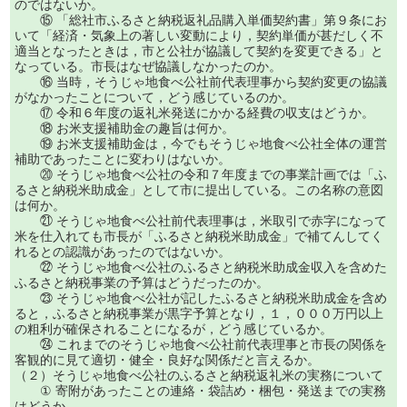
のではないか。
⑮ 「総社市ふるさと納税返礼品購入単価契約書」第９条にお
いて「経済・気象上の著しい変動により，契約単価が甚だしく不
適当となったときは，市と公社が協議して契約を変更できる」と
なっている。市長はなぜ協議しなかったのか。
⑯ 当時，そうじゃ地食べ公社前代表理事から契約変更の協議
がなかったことについて，どう感じているのか。
⑰ 令和６年度の返礼米発送にかかる経費の収支はどうか。
⑱ お米支援補助金の趣旨は何か。
⑲ お米支援補助金は，今でもそうじゃ地食べ公社全体の運営
補助であったことに変わりはないか。
⑳ そうじゃ地食べ公社の令和７年度までの事業計画では「ふ
るさと納税米助成金」として市に提出している。この名称の意図
は何か。
㉑ そうじゃ地食べ公社前代表理事は，米取引で赤字になって
米を仕入れても市長が「ふるさと納税米助成金」で補てんしてく
れるとの認識があったのではないか。
㉒ そうじゃ地食べ公社のふるさと納税米助成金収入を含めた
ふるさと納税事業の予算はどうだったのか。
㉓ そうじゃ地食べ公社が記したふるさと納税米助成金を含め
ると，ふるさと納税事業が黒字予算となり，１，０００万円以上
の粗利が確保されることになるが，どう感じているか。
㉔ これまでのそうじゃ地食べ公社前代表理事と市長の関係を
客観的に見て適切・健全・良好な関係だと言えるか。
（２）そうじゃ地食べ公社のふるさと納税返礼米の実務について
① 寄附があったことの連絡・袋詰め・梱包・発送までの実務
はどうか。