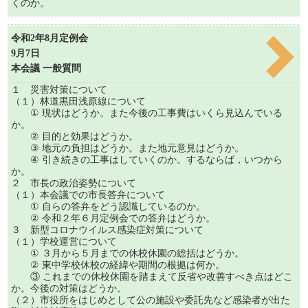
くのか。
令和2年8月定例会
9月7日
本会議 一般質問
１ 災害対策について
（１）林道黒田浅原線について
① 現状はどうか。また今後の工事費はいくら見込んでいる
か。
② 目的と効果はどうか。
③ 地元の負担はどうか。また地元意見はどうか。
④ 引き続きの工事はしていくのか。するならば，いつから
か。
２ 市長の政治姿勢について
（１）本会議での市長答弁について
① 自らの答弁をどう認識しているのか。
② 令和２年６月定例会での答弁はどうか。
３ 新型コロナウイルス感染症対策について
（１）学校運営について
① ３月から５月までの休校休園の総括はどうか。
② 東中学校休校の経緯や期間の根拠は何か。
③ これまでの休校休園を踏まえて反省や改善すべき点はどこ
か。今後の対策はどうか。
（２）市役所をはじめとして公の施設や委託先など感染者が出た