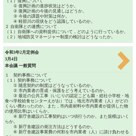
（１）復興について
① 復興計画の進捗状況はどうか。
② 復興計画の今後の見通しはどうか。
③ 今後の課題や対策は何か。
④ 軽部川の現状をどう認識しているのか。
２ 自衛隊との連携について
（１）自衛隊への資料提供について，どのように行っているか。
（２）地域防災マネージャー制度の検討はどうなったか。
令和3年2月定例会
3月4日
本会議 一般質問
１ 契約事務について
（１）契約事務について
① 随意契約の制度はどうなっているのか。
② 市内業者の育成・保護をどう考えているのか。
③ 最近の公共工事（いじりの認定こども園・総社小学校・地
食べ学校給食センターえがお）では，地元市内業者（人）がどの
くらい携わったのか。また，市内産材料や市内業者が提供した物
の使用比率はいくらか。
④ 新庁舎建設の工事契約はいつ頃行うのか。また規模はいく
らか。
⑤ 新庁舎建設の発注方法はどうするのか。
⑥ 新庁舎建設事業費の何割を市内業者（人）に請け負わせる