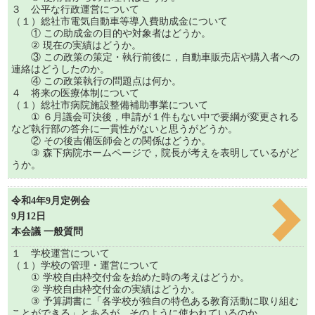
３ 公平な行政運営について
（１）総社市電気自動車等導入費助成金について
① この助成金の目的や対象者はどうか。
② 現在の実績はどうか。
③ この政策の策定・執行前後に，自動車販売店や購入者への
連絡はどうしたのか。
④ この政策執行の問題点は何か。
４ 将来の医療体制について
（１）総社市病院施設整備補助事業について
① ６月議会可決後，申請が１件もない中で要綱が変更される
など執行部の答弁に一貫性がないと思うがどうか。
② その後吉備医師会との関係はどうか。
③ 森下病院ホームページで，院長が考えを表明しているがど
うか。
令和4年9月定例会
9月12日
本会議 一般質問
１ 学校運営について
（１）学校の管理・運営について
① 学校自由枠交付金を始めた時の考えはどうか。
② 学校自由枠交付金の実績はどうか。
③ 予算調書に「各学校が独自の特色ある教育活動に取り組む
ことができる」とあるが，そのように使われているのか。