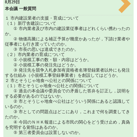
8月29日
本会議 一般質問
１ 市内建設業者の支援・育成について
（１）新庁舎建設について
① 市内業者及び市内の建設業従事者はどれくらい携わったの
か。
② 物価高騰による補正予算が幾度かあったが，下請け業者や
従事者にも行き渡っていたのか。
③ 市長の思いは達成できたのか。
（２）市内業者の育成について
① 小規模工事の数・額・内容はどうか。
② 小規模工事の発注先はどうか。
③ 発注先を競争入札参加有資格者名簿登録業者以外にも発注
する仕組み（小規模工事登録事業者）を創設してはどうか。
２ 市とそうじゃ地食べ公社との関係について
（１）市とそうじゃ地食べ公社との関係について
① 過去の本会議や委員会での矛盾した答弁を訂正し，説明を
する必要があるのではないか。
② 市とそうじゃ地食べ公社はどういう関係にあると認識して
いるのか。
③ 市としての問題点はどこにあり，これまで何を調査してき
たのか。
④ 今回のＮＨＫ報道による市民の関心をどう受け止め，真偽
を究明する覚悟はあるのか。
⑤ 第三者委員会は設置しないのか。