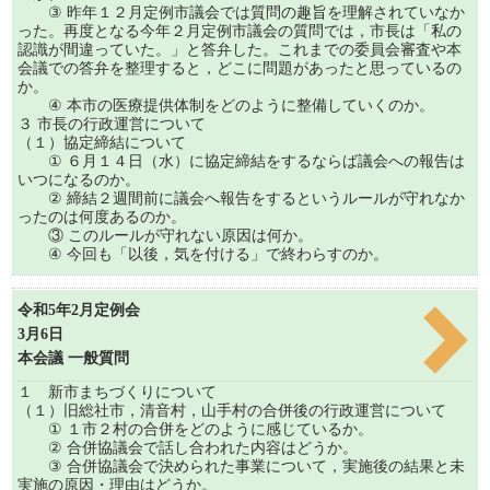
③ 昨年１２月定例市議会では質問の趣旨を理解されていなか
った。再度となる今年２月定例市議会の質問では，市長は「私の
認識が間違っていた。」と答弁した。これまでの委員会審査や本
会議での答弁を整理すると，どこに問題があったと思っているの
か。
④ 本市の医療提供体制をどのように整備していくのか。
３ 市長の行政運営について
（１）協定締結について
① ６月１４日（水）に協定締結をするならば議会への報告は
いつになるのか。
② 締結２週間前に議会へ報告をするというルールが守れなか
ったのは何度あるのか。
③ このルールが守れない原因は何か。
④ 今回も「以後，気を付ける」で終わらすのか。
令和5年2月定例会
3月6日
本会議 一般質問
１ 新市まちづくりについて
（１）旧総社市，清音村，山手村の合併後の行政運営について
① １市２村の合併をどのように感じているか。
② 合併協議会で話し合われた内容はどうか。
③ 合併協議会で決められた事業について，実施後の結果と未
実施の原因・理由はどうか。