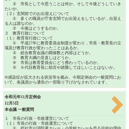
② 市長として今思うことは何か。そして今後どうしていき
たいか。
（２）玄関前でのお出迎えについて
① 多くの職員が庁舎玄関でお出迎えをしているが，出迎え
る人は誰なのか。
② 今後はどうするのか。
２ 教育行政について
（１）教育長行政について
① 平成27年に教育委員会制度が変わり，市長・教育長の立
場及び教育行政が変わったことはあるか。
② 総合教育会議の開催数と内容はどうか。
③ 教育大綱の見直しはどうか。
④ 市長は教育委員会にどう携わっているのか。
⑤ ６代目教育長に助言や踏襲してほしいことはないか。
※感染症が拡大される状況等を鑑み、今期定例会の一般質問にお
いて、各議員から通告の一部取り下げがなされています。
令和元年11月定例会
12月5日
本会議 一般質問
１ 市長の行政・市政運営について
（１）市長の行政・市政運営について
① 総社市が消防署カレー・小学校カレーを売る目的や理由