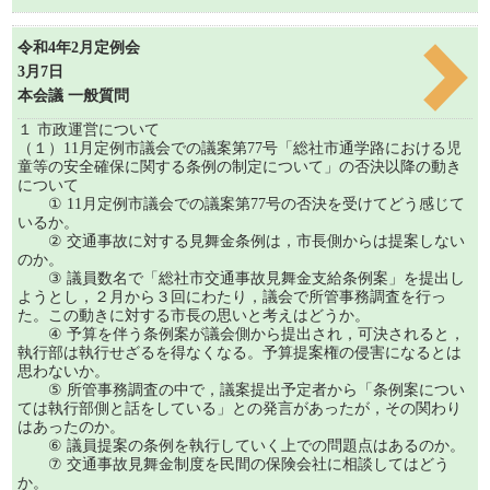
令和4年2月定例会
3月7日
本会議 一般質問
１ 市政運営について
（１）11月定例市議会での議案第77号「総社市通学路における児
童等の安全確保に関する条例の制定について」の否決以降の動き
について
① 11月定例市議会での議案第77号の否決を受けてどう感じて
いるか。
② 交通事故に対する見舞金条例は，市長側からは提案しない
のか。
③ 議員数名で「総社市交通事故見舞金支給条例案」を提出し
ようとし，２月から３回にわたり，議会で所管事務調査を行っ
た。この動きに対する市長の思いと考えはどうか。
④ 予算を伴う条例案が議会側から提出され，可決されると，
執行部は執行せざるを得なくなる。予算提案権の侵害になるとは
思わないか。
⑤ 所管事務調査の中で，議案提出予定者から「条例案につい
ては執行部側と話をしている」との発言があったが，その関わり
はあったのか。
⑥ 議員提案の条例を執行していく上での問題点はあるのか。
⑦ 交通事故見舞金制度を民間の保険会社に相談してはどう
か。