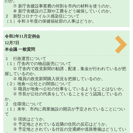
のか。
⑦ 新庁舎建設事業費の何割を市内の材料を使うのか。
⑧ 新庁舎建設の工期や工費をどう確保していくのか。
２ 新型コロナウイルス感染症について
（１）令和３年度の保健福祉部の人事はどうか。
令和2年11月定例会
12月7日
本会議 一般質問
１ 行政運営について
（１）庁舎内での物品販売について
① 庁舎内で政党新聞の勧誘，配達，集金が行われているが把
握しているのか。
② 職員の政党新聞購入状況を把握しているのか。
（２）地食べ公社との関係について
① 職員が地食べ公社の仕事をしているようなことはないか。
② 市長が公社の代表をしていることをどう認識しているの
か。
２ 住環境について
（１）来年、市内に商業施設の開店が予定されていることについ
て
① 現状はどうか。
② 予定地とされている近隣の住民の反応はどうか。
③ 予定地とされている付近の交通網や道路整備はどうしてい