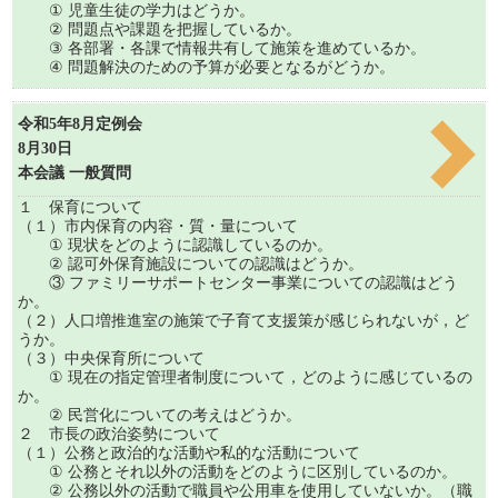
① 児童生徒の学力はどうか。
② 問題点や課題を把握しているか。
③ 各部署・各課で情報共有して施策を進めているか。
④ 問題解決のための予算が必要となるがどうか。
令和5年8月定例会
8月30日
本会議 一般質問
１ 保育について
（１）市内保育の内容・質・量について
① 現状をどのように認識しているのか。
② 認可外保育施設についての認識はどうか。
③ ファミリーサポートセンター事業についての認識はどう
か。
（２）人口増推進室の施策で子育て支援策が感じられないが，ど
うか。
（３）中央保育所について
① 現在の指定管理者制度について，どのように感じているの
か。
② 民営化についての考えはどうか。
２ 市長の政治姿勢について
（１）公務と政治的な活動や私的な活動について
① 公務とそれ以外の活動をどのように区別しているのか。
② 公務以外の活動で職員や公用車を使用していないか。（職