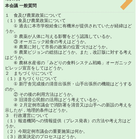
本会議 一般質問
１ 食及び農業政策について
（１）食及び農業政策について
① 過去に本市学校給食に有機米が提供されていたが経緯はど
うか。
② 農薬が人体に与える影響をどう認識しているか。
③ オーガニック給食の考えはどうか。
④ 農業に対して市長の政策の位置づけはどうか。
⑤ 農業ビジョンの総括はどうか。また，改訂版に対する考え
はどうか。
⑥ 農林水産省の「みどりの食料システム戦略」オーガニック
ビレッジ宣言をしてはどうか。
２ まちづくりについて
（１）まちづくりについて
① 新庁舎完成後の清音出張所・山手出張所の機能はどうする
のか。
② その後の利用方法はどうか。
③ 旧清音公民館の活用はどう考えているか。
④ ２月定例市議会で消防署を清音又は山手への新設の考えを
示したが，地理的条件はどうか。
３ 行政運営について
（１）報道機関への情報提供（プレス発表）の方法や考え方はど
うか。
（２）今期定例市議会の重要施策は何か。
（３）政策決定のプロセスはどうか。