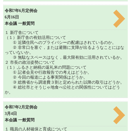
令和7年6月定例会
6月16日
本会議 一般質問
１ 新庁舎について
（１）新庁舎の有効活用について
① 近隣住民へのプライバシーの配慮はされているのか。
② 非常口を塞ぐ，または避難に支障が出るようなことにはな
っていないか。
③ 無駄なスペースはなく，最大限有効に活用されているか。
２ 市長の政治姿勢について
（１）ふるさと納税の返礼米の問題について
① 記者会見や行政報告での考えはどうか。
② 今回の報道による事実関係はどうか。
③ 総務省から調達費３割と定められた以降の取引はどうか。
④ 総社市とそうじゃ地食べ公社との関係性についてはどう
か。
令和7年2月定例会
3月4日
本会議 一般質問
１ 職員の人材確保と育成について