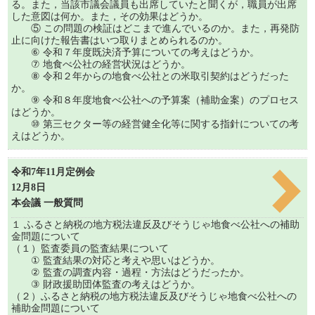
る。また，当該市議会議員も出席していたと聞くが，職員が出席
した意図は何か。また，その効果はどうか。
⑤ この問題の検証はどこまで進んでいるのか。また，再発防
止に向けた報告書はいつ取りまとめられるのか。
⑥ 令和７年度既決済予算についての考えはどうか。
⑦ 地食べ公社の経営状況はどうか。
⑧ 令和２年からの地食べ公社との米取引契約はどうだった
か。
⑨ 令和８年度地食べ公社への予算案（補助金案）のプロセス
はどうか。
⑩ 第三セクター等の経営健全化等に関する指針についての考
えはどうか。
令和7年11月定例会
12月8日
本会議 一般質問
１ ふるさと納税の地方税法違反及びそうじゃ地食べ公社への補助
金問題について
（１）監査委員の監査結果について
① 監査結果の対応と考えや思いはどうか。
② 監査の調査内容・過程・方法はどうだったか。
③ 財政援助団体監査の考えはどうか。
（２）ふるさと納税の地方税法違反及びそうじゃ地食べ公社への
補助金問題について