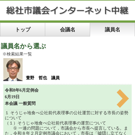
トップ
会議名
議員名
議員名から選ぶ
※検索結果一覧
萱野 哲也 議員
令和8年6月定例会
6月19日
本会議 一般質問
１ そうじゃ地食べ公社前代表理事の公社運営に対する市長の姿勢
について
（１）そうじゃ地食べ公社前代表理事の運営について
① 一連の問題について，市議会から市長へ提言している。ま
た，令和８年２月定例市議会において，市長は「嘘隠し立てなく