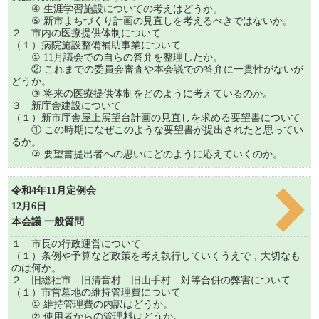
④ 生涯学習施設についての考えはどうか。
⑤ 新市まちづくり計画の見直しを考えるべきではないか。
２ 市内の医療提供体制について
（１）病院施設整備補助事業について
① 11月議会での自らの答弁を整理したか。
② これまでの委員会審査や本会議での答弁に一貫性がないが
どうか。
③ 将来の医療提供体制をどのように考えているのか。
３ 新庁舎建設について
（１）新市庁舎屋上展望台計画の見直しを求める要望書について
① この時期になぜこのような要望書が提出されたと思ってい
るか。
② 要望書提出者への思いにどのように応えていくのか。
令和4年11月定例会
12月6日
本会議 一般質問
１ 市長の行政運営について
（１）条例や予算など政策を考え執行していくうえで，大切なも
のは何か。
２ 旧総社市 旧清音村 旧山手村 対等合併の弊害について
（１）市営墓地の維持管理費について
① 維持管理費の内訳はどうか。
② 使用者からの管理料はどうか。