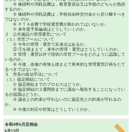
④ 修繕料や消耗品費は，教育委員会又は学校のどちらが負担
するのか。
⑤ 修繕料や消耗品費は，学校自由枠交付金から切り離すべき
ではないのか。
⑥ ＰＴＡ会費で学校運営費が賄われてはいないか。
⑦ 来年度予算編成はどうしていくのか。
２ 公共施設の管理運営について
（１）市営プールについて
① 今年の管理・運営で反省点はあるか。
② ①を踏まえて，来年の管理・運営はどうしていくのか。
③ 管理・運営以外で現状の市営プールをどのように認識して
いるのか。
④ 今後，改修の有無も踏まえて将来的な管理運営計画をたて
るべきではないか。
３ 市長の政治手法について
（１）協定締結について
① 協定締結までのプロセスはどうか。
② 協定締結の２週間前までに議会へ報告することになってい
るが認識はどうか。
③ 議会との約束が守れないのに協定先との約束が守れるの
か。
④ 今後の対応や対策はどうしていくのか。
令和4年6月定例会
6月13日