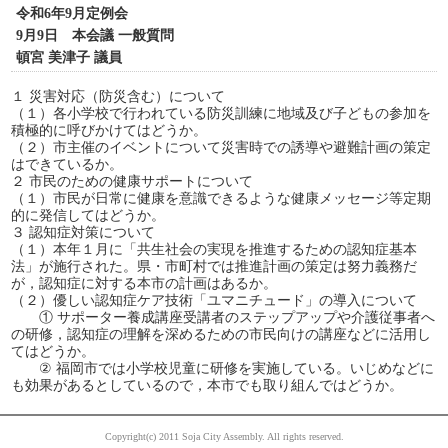
令和6年9月定例会
9月9日 本会議 一般質問
頓宮 美津子 議員
１ 災害対応（防災含む）について
（１）各小学校で行われている防災訓練に地域及び子どもの参加を
積極的に呼びかけてはどうか。
（２）市主催のイベントについて災害時での誘導や避難計画の策定
はできているか。
２ 市民のための健康サポートについて
（１）市民が日常に健康を意識できるような健康メッセージ等定期
的に発信してはどうか。
３ 認知症対策について
（１）本年１月に「共生社会の実現を推進するための認知症基本
法」が施行された。県・市町村では推進計画の策定は努力義務だ
が，認知症に対する本市の計画はあるか。
（２）優しい認知症ケア技術「ユマニチュード」の導入について
① サポーター養成講座受講者のステップアップや介護従事者へ
の研修，認知症の理解を深めるための市民向けの講座などに活用し
てはどうか。
② 福岡市では小学校児童に研修を実施している。いじめなどに
も効果があるとしているので，本市でも取り組んではどうか。
Copyright(c) 2011 Soja City Assembly. All rights reserved.