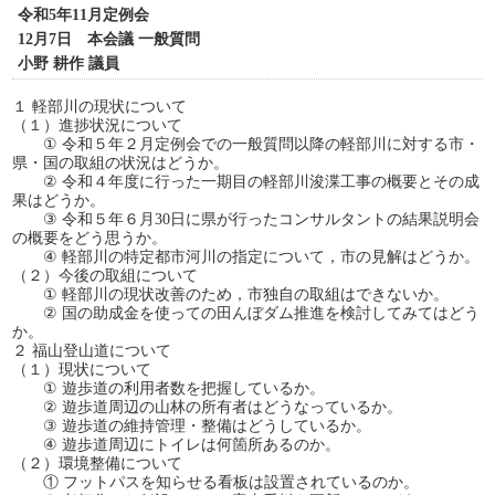
令和5年11月定例会
12月7日 本会議 一般質問
小野 耕作 議員
１ 軽部川の現状について
（１）進捗状況について
① 令和５年２月定例会での一般質問以降の軽部川に対する市・
県・国の取組の状況はどうか。
② 令和４年度に行った一期目の軽部川浚渫工事の概要とその成
果はどうか。
③ 令和５年６月30日に県が行ったコンサルタントの結果説明会
の概要をどう思うか。
④ 軽部川の特定都市河川の指定について，市の見解はどうか。
（２）今後の取組について
① 軽部川の現状改善のため，市独自の取組はできないか。
② 国の助成金を使っての田んぼダム推進を検討してみてはどう
か。
２ 福山登山道について
（１）現状について
① 遊歩道の利用者数を把握しているか。
② 遊歩道周辺の山林の所有者はどうなっているか。
③ 遊歩道の維持管理・整備はどうしているか。
④ 遊歩道周辺にトイレは何箇所あるのか。
（２）環境整備について
① フットパスを知らせる看板は設置されているのか。