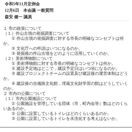
令和5年11月定例会
12月6日 本会議 一般質問
森安 健一 議員
１ 市の政策について
（１）作山古墳の発掘調査について
① 作山古墳の発掘調査に対する市長の明確なコンセプトは何
か。
② 文化庁への申請はいつになるのか。
③ 発掘後の作山古墳をどのように活用していくのか。
（２）美術博物館について
① 美術博物館に対する市長の明確なコンセプトは何か。
② 建設予定地はどこで，建設予定日はいつ頃になるのか。
③ 建設プロジェクトチームの設置及び建設後の運営体制はどう
か。
④ 建設後の吉備路文化館，埋蔵文化財学習の館はどうしていく
のか。
２ 市内の公園について
（１）市内公園施設について
① 公園施設を管理している団体（市，町内会等）数はどのくら
いあるのか。
② 公園に設置しているトイレはどのくらいあるのか。
③ 公園に設置しているトイレを水洗化する考えはないか。