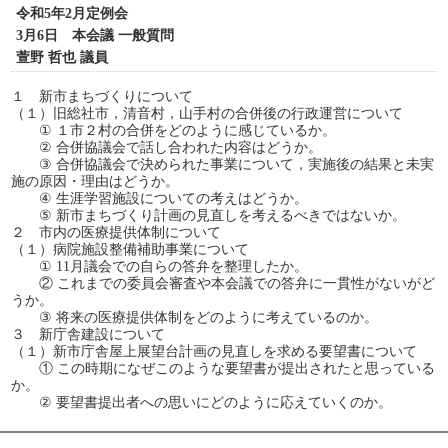
令和5年2月定例会
3月6日 本会議 一般質問
萱野 哲也 議員
１ 新市まちづくりについて
（１）旧総社市，清音村，山手村の合併後の行政運営について
① １市２村の合併をどのように感じているか。
② 合併協議会で話し合われた内容はどうか。
③ 合併協議会で決められた事業について，実施後の結果と未実
施の原因・理由はどうか。
④ 生涯学習施設についての考えはどうか。
⑤ 新市まちづくり計画の見直しを考えるべきではないか。
２ 市内の医療提供体制について
（１）病院施設整備補助事業について
① 11月議会での自らの答弁を整理したか。
② これまでの委員会審査や本会議での答弁に一貫性がないがど
うか。
③ 将来の医療提供体制をどのように考えているのか。
３ 新庁舎建設について
（１）新市庁舎屋上展望台計画の見直しを求める要望書について
① この時期になぜこのような要望書が提出されたと思っている
か。
② 要望書提出者への思いにどのように応えていくのか。