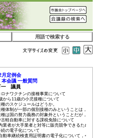
用語で検索する
2月定例会
 本会議 一般質問
亨一 議員
コロナワクチンの接種事業について
歳から11歳の小児接種について
種のスケジュールはどうか。
体制が一部の個別接種のみということは，小児科医のみか。また，か
は国の努力義務の対象外ということだが，かかりつけ医との相談体制
中古軽自動車に対する課税免除について
内業者が大手業者と対等に販売競争できるためにも県内５市が行ってい
手続の電子化について
自動車継続検査用証明書の電子化について，令和５年１月からの電子化