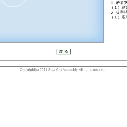
４ 若者
（１）結
５ 災害
（１）広
37:43
Copyright(c) 2011 Soja City Assembly. All rights reserved.