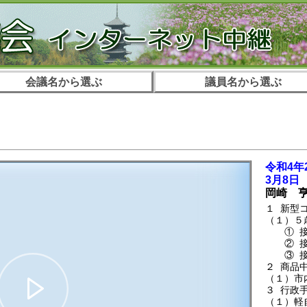
会議名から選ぶ
議員名から選ぶ
。
令和4年
3月8日
岡崎 
１ 新型
（１）５
① 接
② 接種
③ 接種
２ 商品
（１）市
３ 行政
（１）軽