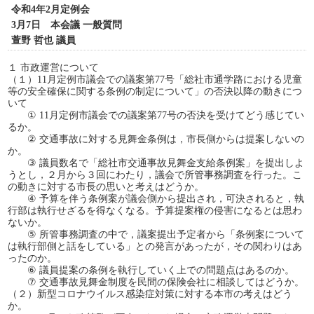
令和4年2月定例会
3月7日 本会議 一般質問
萱野 哲也 議員
１ 市政運営について
（１）11月定例市議会での議案第77号「総社市通学路における児童
等の安全確保に関する条例の制定について」の否決以降の動きにつ
いて
① 11月定例市議会での議案第77号の否決を受けてどう感じてい
るか。
② 交通事故に対する見舞金条例は，市長側からは提案しないの
か。
③ 議員数名で「総社市交通事故見舞金支給条例案」を提出しよ
うとし，２月から３回にわたり，議会で所管事務調査を行った。こ
の動きに対する市長の思いと考えはどうか。
④ 予算を伴う条例案が議会側から提出され，可決されると，執
行部は執行せざるを得なくなる。予算提案権の侵害になるとは思わ
ないか。
⑤ 所管事務調査の中で，議案提出予定者から「条例案について
は執行部側と話をしている」との発言があったが，その関わりはあ
ったのか。
⑥ 議員提案の条例を執行していく上での問題点はあるのか。
⑦ 交通事故見舞金制度を民間の保険会社に相談してはどうか。
（２）新型コロナウイルス感染症対策に対する本市の考えはどう
か。