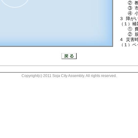
② 教
③ 市民
④ 小中
３ 障が
（１）補
① 費用
50:17
② 規定
４ 災害
（１）ペ
（２）災
Copyright(c) 2011 Soja City Assembly. All rights reserved.