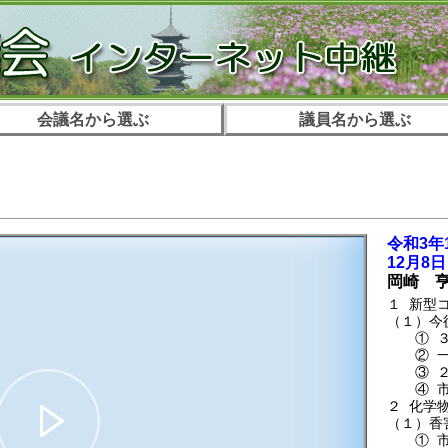
会議名から選ぶ
議員名から選ぶ
。
令和3年
12月8
岡崎 
１ 新型
（１）今
① ３回
② 一度
③ ２回
④ 市役
２ 化学
（１）香
① 市