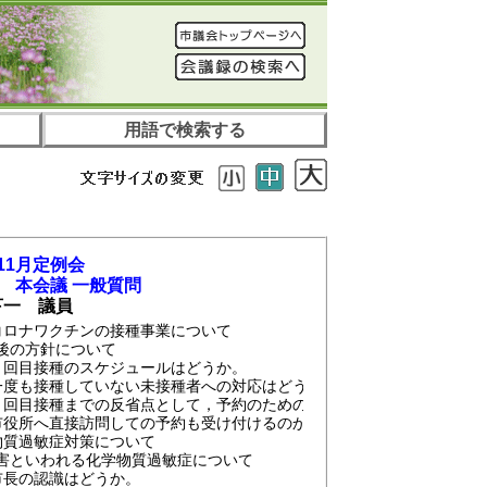
用語で検索する
11月定例会
日 本会議 一般質問
亨一 議員
コロナワクチンの接種事業について
後の方針について
目接種のスケジュールはどうか。
も接種していない未接種者への対応はどうか。
目接種までの反省点として，予約のための電話がつながらなかったこ
所へ直接訪問しての予約も受け付けるのか。
物質過敏症対策について
害といわれる化学物質過敏症について
長の認識はどうか。