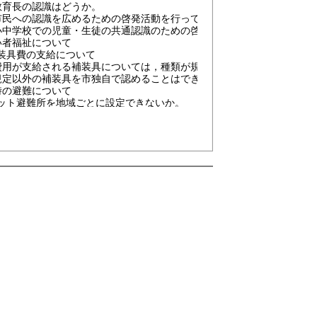
育長の認識はどうか。
への認識を広めるための啓発活動を行ってはどうか。
学校での児童・生徒の共通認識のための啓発はどうか。
い者福祉について
装具費の支給について
が支給される補装具については，種類が規定されているが，その根
以外の補装具を市独自で認めることはできないか。
時の避難について
ット避難所を地域ごとに設定できないか。
害の種類ごとに大字単位で避難所を設定し，周知できないか。