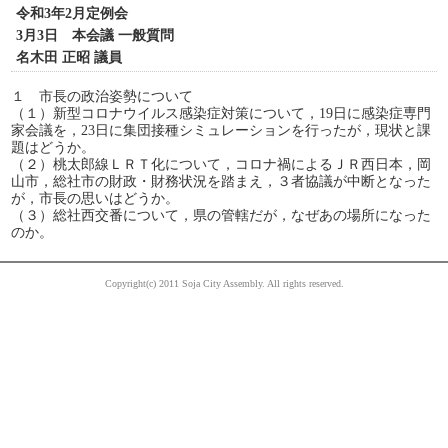
令和3年2月定例会
3月3日 本会議 一般質問
名木田 正昭 議員
１ 市長の政治姿勢について
（１）新型コロナウイルス感染症対策について，19日に感染症専門
家会議を，23日に集団接種シミュレーションを行ったが，現状と課
題はどうか。
（２）桃太郎線ＬＲＴ化について，コロナ禍によるＪＲ西日本，岡
山市，総社市の財政・財務状況を踏まえ，３者協議が中断となった
が，市長の思いはどうか。
（３）総社西交番について，県の管轄だが，なぜあの場所になった
のか。
Copyright(c) 2011 Soja City Assembly. All rights reserved.