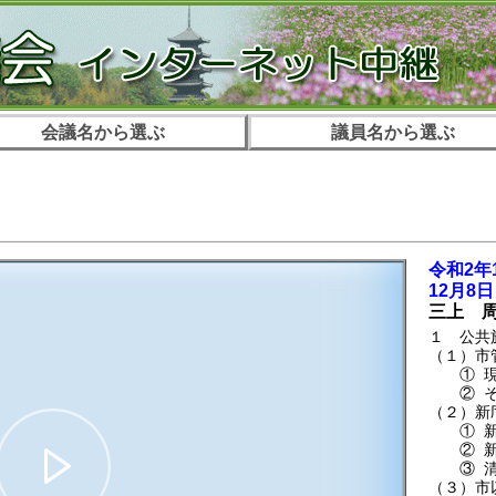
会議名から選ぶ
議員名から選ぶ
。
令和2年
12月8
三上 
１ 公共
（１）市
① 現在
② それ
（２）新
① 新庁
② 新庁
③ 清音
（３）市