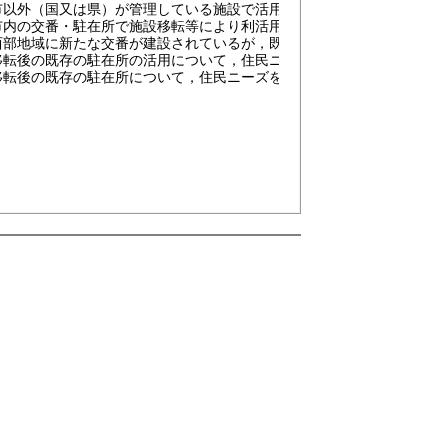
外（国又は県）が管理している施設で活用されていない施設がある
の交番・駐在所で施設移転等により利活用された例はあるのか。
地域に新たな交番が建設されているが，既存の駐在所の活用方法は聞
後の既存の駐在所の活用について，住民ニーズを把握しているか。
後の既存の駐在所について，住民ニーズを踏まえて，その活用につい