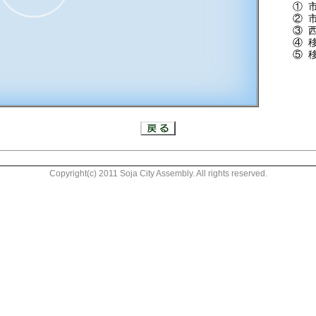
① 市以
② 市内
③ 西部
④ 移転
⑤ 移転
26:06
Copyright(c) 2011 Soja City Assembly. All rights reserved.