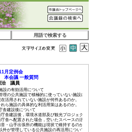
用語で検索する
11月定例会
日 本会議 一般質問
周治 議員
施設の有効活用について
管理の公共施設で積極的に使っていない施設について
活用されていない施設が何件あるのか。
ら施設の具体的な利活用策はあるのか。
庁舎建設後について
舎建設後，環境水道部及び観光プロジェクト課の配置はどうか。
舎へ配置された場合，空いたスペースの活用はどうか。
・山手出張所の機能は現状で維持するのか。
以外が管理している公共施設の再活用について