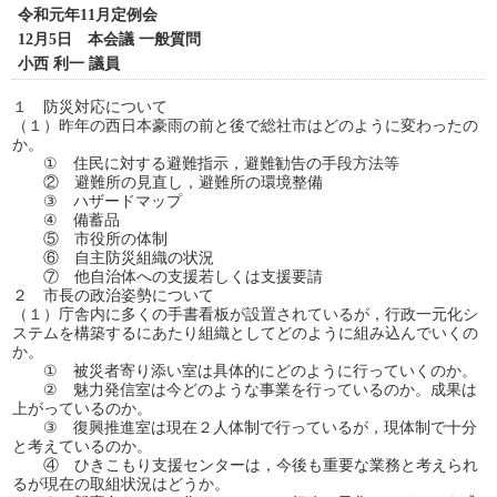
令和元年11月定例会
12月5日 本会議 一般質問
小西 利一 議員
１ 防災対応について
（１）昨年の西日本豪雨の前と後で総社市はどのように変わったの
か。
① 住民に対する避難指示，避難勧告の手段方法等
② 避難所の見直し，避難所の環境整備
③ ハザードマップ
④ 備蓄品
⑤ 市役所の体制
⑥ 自主防災組織の状況
⑦ 他自治体への支援若しくは支援要請
２ 市長の政治姿勢について
（１）庁舎内に多くの手書看板が設置されているが，行政一元化シ
ステムを構築するにあたり組織としてどのように組み込んでいくの
か。
① 被災者寄り添い室は具体的にどのように行っていくのか。
② 魅力発信室は今どのような事業を行っているのか。成果は
上がっているのか。
③ 復興推進室は現在２人体制で行っているが，現体制で十分
と考えているのか。
④ ひきこもり支援センターは，今後も重要な業務と考えられ
るが現在の取組状況はどうか。