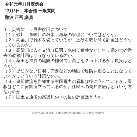
令和元年11月定例会
12月5日 本会議 一般質問
難波 正吾 議員
１ 災害防止，災害復旧について
（１）砂川，血吸川の雑木，雑草の管理についてはどうか。
（２）高梁川で雑木を切っているが，土砂を取り除く計画はどうな
っているのか。
（３）高梁川に入る支流（日羽，水内，種井など）で，県の土砂撤
去の改修計画はどうなっているのか。
（４）草田と福谷の堤防の補強で，高さを２ｍ上げるが，現実はど
うか。
（５）堤防がない日羽，宍粟などの地区で堤防を造ることになって
いるが，どういう計画なのか。
（６）事前放流を告知する中国電力の看板は役に立っているが，看
板はどこに何箇所立っているのか。住民への周知徹底はどういう方
法なのか。
（７）国土交通省の高梁川のその後の計画はどうか。
Copyright(c) 2011 Soja City Assembly. All rights reserved.