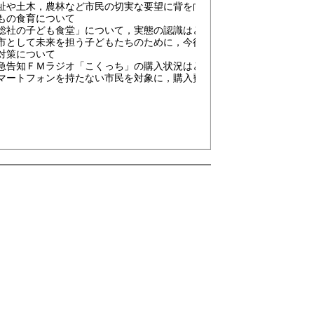
祉や土木，農林など市民の切実な要望に背を向けることはないと思うが
もの食育について
総社の子ども食堂」について，実態の認識はどうか。
市として未来を担う子どもたちのために，今後どう向き合っていくのか
対策について
急告知ＦＭラジオ「こくっち」の購入状況はどうか。
マートフォンを持たない市民を対象に，購入費用の助成は考えられない