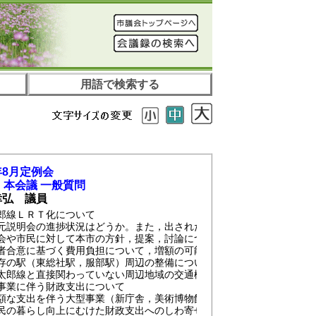
用語で検索する
8月定例会
 本会議 一般質問
幸弘 議員
郎線ＬＲＴ化について
元説明会の進捗状況はどうか。また，出された主な意見はどうか。
会や市民に対して本市の方針，提案，討論について，今後の具体的な日
者合意に基づく費用負担について，増額の可能性をどう考えるか。
存の駅（東総社駅，服部駅）周辺の整備についてどう考えるか。
太郎線と直接関わっていない周辺地域の交通機能の充実・強化について
事業に伴う財政支出について
額な支出を伴う大型事業（新庁舎，美術博物館，岡山県立大学周辺新都
民の暮らし向上にむけた財政支出へのしわ寄せを危惧するがどうか。