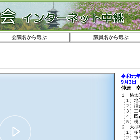
会議名から選ぶ
議員名から選ぶ
。
令和元年
9月3日
仲達 
１ 桃太
（１）地
（２）議
（３）三
（４）既
（５）桃
２ 大型
（１）多
（２）市