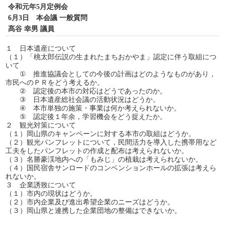
令和元年5月定例会
6月3日 本会議 一般質問
髙谷 幸男 議員
１ 日本遺産について
（１）「桃太郎伝説の生まれたまちおかやま」認定に伴う取組につ
いて
① 推進協議会としての今後の計画はどのようなものがあり，
市民へのＰＲをどう考えるか。
② 認定後の本市の対応はどうであったのか。
③ 日本遺産総社会議の活動状況はどうか。
④ 本市単独の施策・事業は何か考えられないか。
⑤ 認定後１年余，学習機会をどう捉えたか。
２ 観光対策について
（１）岡山県のキャンペーンに対する本市の取組はどうか。
（２）観光パンフレットについて，民間活力を導入した携帯用など
工夫をしたパンフレットの作成と配布は考えられないか。
（３）名勝豪渓地内への「もみじ」の植栽は考えられないか。
（４）国民宿舎サンロードのコンベンションホールの拡張は考えら
れないか。
３ 企業誘致について
（１）市内の現状はどうか。
（２）市内企業及び進出希望企業のニーズはどうか。
（３）岡山県と連携した企業団地の整備はできないか。