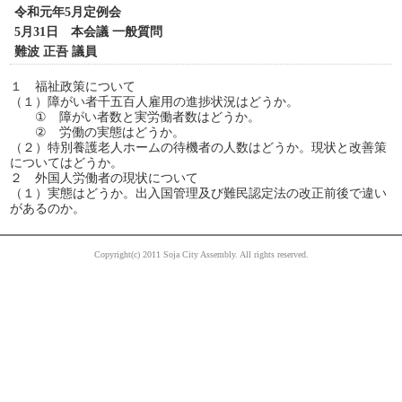
令和元年5月定例会
5月31日 本会議 一般質問
難波 正吾 議員
１ 福祉政策について
（１）障がい者千五百人雇用の進捗状況はどうか。
① 障がい者数と実労働者数はどうか。
② 労働の実態はどうか。
（２）特別養護老人ホームの待機者の人数はどうか。現状と改善策
についてはどうか。
２ 外国人労働者の現状について
（１）実態はどうか。出入国管理及び難民認定法の改正前後で違い
があるのか。
Copyright(c) 2011 Soja City Assembly. All rights reserved.