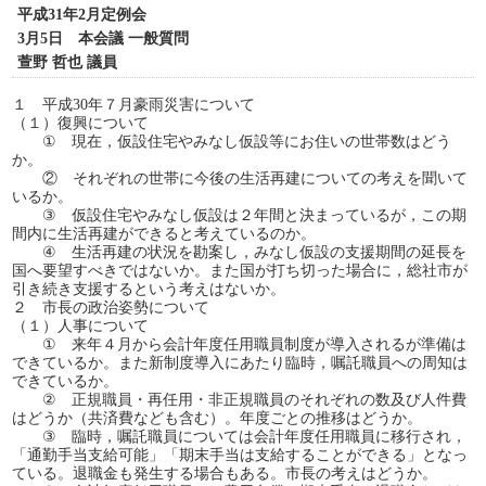
平成31年2月定例会
3月5日 本会議 一般質問
萱野 哲也 議員
１ 平成30年７月豪雨災害について
（１）復興について
① 現在，仮設住宅やみなし仮設等にお住いの世帯数はどう
か。
② それぞれの世帯に今後の生活再建についての考えを聞いて
いるか。
③ 仮設住宅やみなし仮設は２年間と決まっているが，この期
間内に生活再建ができると考えているのか。
④ 生活再建の状況を勘案し，みなし仮設の支援期間の延長を
国へ要望すべきではないか。また国が打ち切った場合に，総社市が
引き続き支援するという考えはないか。
２ 市長の政治姿勢について
（１）人事について
① 来年４月から会計年度任用職員制度が導入されるが準備は
できているか。また新制度導入にあたり臨時，嘱託職員への周知は
できているか。
② 正規職員・再任用・非正規職員のそれぞれの数及び人件費
はどうか（共済費なども含む）。年度ごとの推移はどうか。
③ 臨時，嘱託職員については会計年度任用職員に移行され，
「通勤手当支給可能」「期末手当は支給することができる」となっ
ている。退職金も発生する場合もある。市長の考えはどうか。