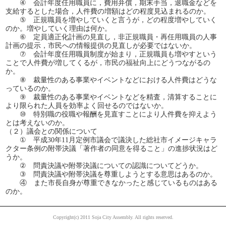
④ 会計年度任用職員に，費用弁償，期末手当，退職金などを
支給するとした場合，人件費の増額はどの程度見込まれるのか。
⑤ 正規職員を増やしていくと言うが，どの程度増やしていく
のか。増やしていく理由は何か。
⑥ 定員適正化計画の見直し，非正規職員・再任用職員の人事
計画の提示，市民への情報提供の見直しが必要ではないか。
⑦ 会計年度任用職員制度が始まり，正規職員も増やすという
ことで人件費が増してくるが，市民の福祉向上にどうつながるの
か。
⑧ 裁量性のある事業やイベントなどにおける人件費はどうな
っているのか。
⑨ 裁量性のある事業やイベントなどを精査，清算することに
より限られた人員を効率よく回せるのではないか。
⑩ 特別職の役職や報酬を見直すことにより人件費を抑えよう
とは考えないのか。
（２）議会との関係について
① 平成30年11月定例市議会で議決した総社市イメージキャラ
クター条例の附帯決議「著作者の同意を得ること」の進捗状況はど
うか。
② 問責決議や附帯決議についての認識についてどうか。
③ 問責決議や附帯決議を尊重しようとする意思はあるのか。
④ また市長自身が尊重できなかったと感じているものはある
のか。
Copyright(c) 2011 Soja City Assembly. All rights reserved.