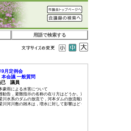
用語で検索する
年9月定例会
 本会議 一般質問
義已 議員
本豪雨による水害について
難勧告，避難指示の名称の在り方はどうか。避難命令は出せないのか。
梁川水系のダムの放流で，河本ダムの放流報道（ＮＨＫ）があったが，
梁川河川敷の雑木は，増水に対して影響はどうか。また，天井川化して