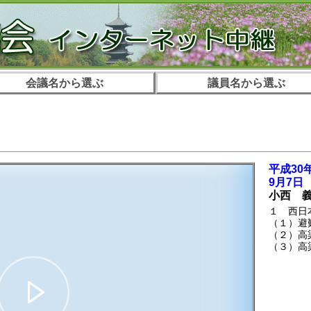
会議名から選ぶ
議員名から選ぶ
。
平成30
9月7日
小西 
１ 西日
（１）避
（２）高
（３）高