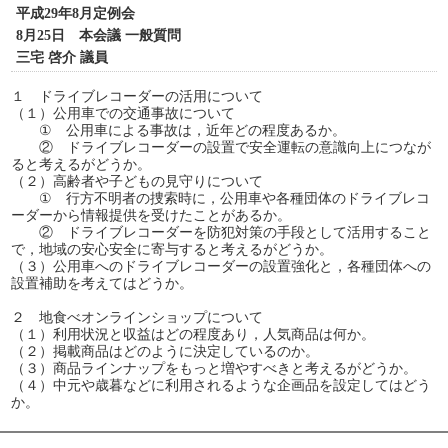
平成29年8月定例会
8月25日 本会議 一般質問
三宅 啓介 議員
１ ドライブレコーダーの活用について
（１）公用車での交通事故について
① 公用車による事故は，近年どの程度あるか。
② ドライブレコーダーの設置で安全運転の意識向上につなが
ると考えるがどうか。
（２）高齢者や子どもの見守りについて
① 行方不明者の捜索時に，公用車や各種団体のドライブレコ
ーダーから情報提供を受けたことがあるか。
② ドライブレコーダーを防犯対策の手段として活用すること
で，地域の安心安全に寄与すると考えるがどうか。
（３）公用車へのドライブレコーダーの設置強化と，各種団体への
設置補助を考えてはどうか。
２ 地食べオンラインショップについて
（１）利用状況と収益はどの程度あり，人気商品は何か。
（２）掲載商品はどのように決定しているのか。
（３）商品ラインナップをもっと増やすべきと考えるがどうか。
（４）中元や歳暮などに利用されるような企画品を設定してはどう
か。