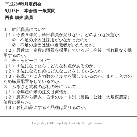
平成28年9月定例会
9月13日 本会議 一般質問
西森 頼夫 議員
１ 幹部職員について
（１）今後５年間，幹部職員が足りない。どのような実態か。
① 不足の原因は採用が少なかったのか。
② 不足の原因は途中退職者がいたためか。
（２）最近は一定数の職員を採用しているが，今後，切れ目なく採
用するのか。
２ チュッピーについて
（１）１位になったら，どんな利点があるのか。
（２）１位になるためにどんなことをしているのか。
（３）各課ごとに入力数のノルマを課しているのか。また，入力の
ため職員配置をしているのか。
３ ふるさと納税のお礼の米について
（１）今年産の米の注文は何俵か。
（２）農家から購入する米のルート別（農協，公社，大規模農家）
俵数は幾らか。
（３）お礼の品にする４品種は足りるのか。
Copyright(c) 2011 Soja City Assembly. All rights reserved.