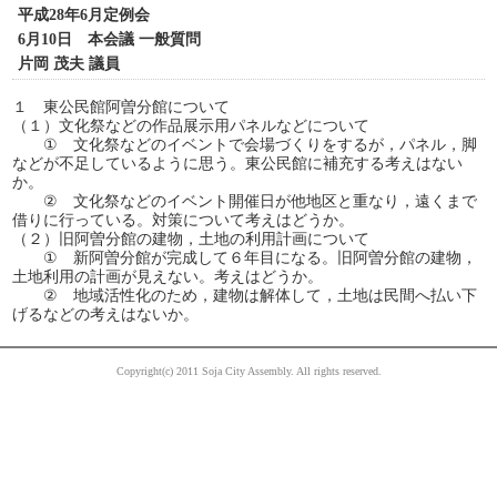
平成28年6月定例会
6月10日 本会議 一般質問
片岡 茂夫 議員
１ 東公民館阿曽分館について
（１）文化祭などの作品展示用パネルなどについて
① 文化祭などのイベントで会場づくりをするが，パネル，脚
などが不足しているように思う。東公民館に補充する考えはない
か。
② 文化祭などのイベント開催日が他地区と重なり，遠くまで
借りに行っている。対策について考えはどうか。
（２）旧阿曽分館の建物，土地の利用計画について
① 新阿曽分館が完成して６年目になる。旧阿曽分館の建物，
土地利用の計画が見えない。考えはどうか。
② 地域活性化のため，建物は解体して，土地は民間へ払い下
げるなどの考えはないか。
Copyright(c) 2011 Soja City Assembly. All rights reserved.