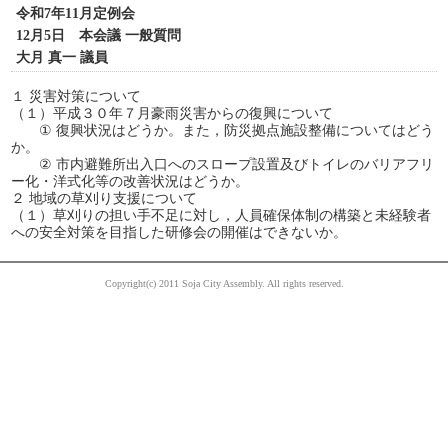
令和7年11月定例会
12月5日 本会議 一般質問
大月 真一 議員
１ 災害対策について
（１）平成３０年７月豪雨災害からの復興について
① 復興状況はどうか。また，防災拠点施設整備についてはどう
か。
② 市内避難所出入口へのスロープ設置及びトイレのバリアフリ
ー化・洋式化等の改善状況はどうか。
２ 地域の草刈り支援について
（１）草刈りの担い手不足に対し，人員確保体制の構築と未経験者
への安全対策を目指した研修会の開催はできないか。
Copyright(c) 2011 Soja City Assembly. All rights reserved.