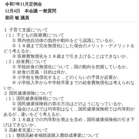
令和7年11月定例会
12月4日 本会議 一般質問
柴田 敏 議員
１ 子育て支援について
（１）子どもの医療費について
① 県内他自治体の負担や動向をどう認識しているか。
② １８歳まで完全無償化にした場合のメリット・デメリットを
どう考えるか。
③ 医療費無償化を１８歳まで引き上げることはできないか。
（２）給食費について
① 学校給食の無償化について，国の動向を把握しているか。
② 給食の意義・目的は何か。
③ 小学校を無償化すると，どのくらいの予算が必要か。
④ 小学校入学から中学校卒業までの給食費無償化は考えられな
いか。
２ 国民健康保険について
（１）国民健康保険税について
① 国民健康保険税の算出方法はどのようになっているか。
② 協会けんぽでは均等割はなく，国民健康保険税では均等割が
あるが，違いをどう考えるか。
③ １８歳までの均等割を廃止を含め，国民健康保険税の引き下
げはできないか。
３ 高齢者支援について
（１）難聴高齢者補聴器購入費助成事業について