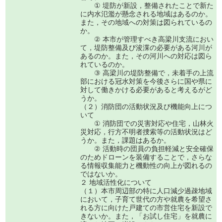
① 堤防が新設，整備されたことで新た
に内水氾濫が懸念される地域はあるのか。
また，その地域への対策は図られているの
か。
② 本市が管理すべき高梁川支流におい
て，堤防整備及び浚渫の必要がある河川が
あるのか。また，その河川への対応は図ら
れているのか。
③ 高梁川の堤防整備で，未着手の上流
部における冠水対策を今後さらに国や県に
対して働きかける必要があると考えるがど
うか。
（２）消防団の活動状況及び機能向上につ
いて
① 消防団での災害対応や住宅，山林火
災対応，行方不明者捜索等の活動状況はど
うか。また，課題はあるか。
② 活動時の団員の負担軽減と安全確保
のためドローンを装備することで，さらな
る情報収集能力と機動性の向上が図れるの
ではないか。
２ 地域活性化について
（１）本市周辺部の特に人口減少過疎地域
において，子育て世代の方や就農を希望さ
れる方に向けた戸建ての市営住宅を新設で
きないか。また，「お試し住宅」を就農に