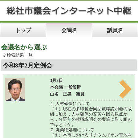
トップ
会議名
議員名
会議名から選ぶ
※検索結果一覧
令和8年2月定例会
3月2日
本会議 一般質問
山名 正晃 議員
１ 人材確保について
（１）現在の多職種合同型就職説明会の取
組に加え，人材確保の充実を図る観点か
ら，分野別の就職説明会の実施に取り組ん
ではどうか。
２ 廃棄物処理について
（１）本市におけるリチウムイオン電池を