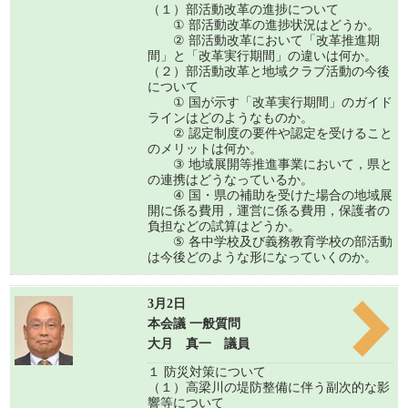
（１）部活動改革の進捗について
① 部活動改革の進捗状況はどうか。
② 部活動改革において「改革推進期
間」と「改革実行期間」の違いは何か。
（２）部活動改革と地域クラブ活動の今後
について
① 国が示す「改革実行期間」のガイド
ラインはどのようなものか。
② 認定制度の要件や認定を受けること
のメリットは何か。
③ 地域展開等推進事業において，県と
の連携はどうなっているか。
④ 国・県の補助を受けた場合の地域展
開に係る費用，運営に係る費用，保護者の
負担などの試算はどうか。
⑤ 各中学校及び義務教育学校の部活動
は今後どのような形になっていくのか。
3月2日
本会議 一般質問
大月 真一 議員
１ 防災対策について
（１）高梁川の堤防整備に伴う副次的な影
響等について