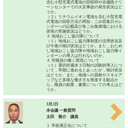
含む小型充電式電池の回収時や吉備路クリ
ーンセンターでの火災事故の発生状況はど
うか。
（２）リチウムイオン電池を含む小型充電
式電池の回収方法の周知，ごみ収集日カレ
ンダーへの記載及び各ごみ集積場における
啓発の実施状況はどうか。
３ 地域おこし協力隊について
（１）地域おこし協力隊制度の活用状況及
び今後の検討状況はどうか。また，おため
し地域おこし協力隊や地域おこし協力隊イ
ンターンの導入は行わないのか。
４ 市職員の働く環境について
（１）選択的週休３日制の試験的導入につ
いて，早期に進めるとあったが，検討状況
はどうか。また，地域への貢献やスキルア
ップなど多様な働き方を推進する観点か
ら，職員の副業，兼業についての考えはど
うか。
3月2日
本会議 一般質問
太田 善介 議員
１ 学校適正化について