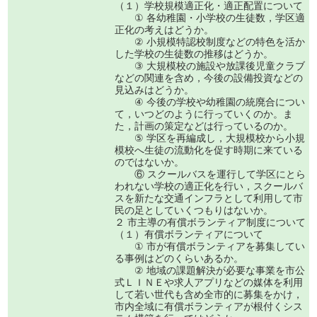
（１）学校規模適正化・適正配置について
① 各幼稚園・小学校の生徒数，学区適
正化の考えはどうか。
② 小規模特認校制度などの特色を活か
した学校の生徒数の推移はどうか。
③ 大規模校の施設や放課後児童クラブ
などの関連を含め，今後の設備投資などの
見込みはどうか。
④ 今後の学校や幼稚園の統廃合につい
て，いつどのように行っていくのか。ま
た，計画の策定などは行っているのか。
⑤ 学区を再編成し，大規模校から小規
模校へ生徒の流動化を促す時期に来ている
のではないか。
⑥ スクールバスを運行して学区にとら
われない学校の適正化を行い，スクールバ
スを新たな交通インフラとして利用して市
民の足としていくつもりはないか。
２ 市主導の有償ボランティア制度について
（１）有償ボランティアについて
① 市が有償ボランティアを募集してい
る事例はどのくらいあるか。
② 地域の課題解決が必要な事業を市公
式ＬＩＮＥや求人アプリなどの媒体を利用
して若い世代も含め全市的に募集をかけ，
市内全域に有償ボランティアが根付くシス