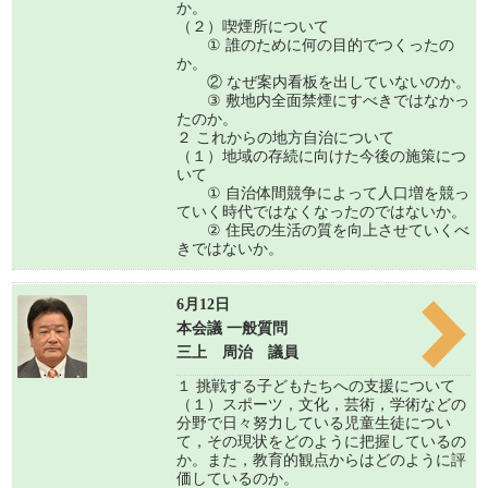
か。
（２）喫煙所について
① 誰のために何の目的でつくったの
か。
② なぜ案内看板を出していないのか。
③ 敷地内全面禁煙にすべきではなかっ
たのか。
２ これからの地方自治について
（１）地域の存続に向けた今後の施策につ
いて
① 自治体間競争によって人口増を競っ
ていく時代ではなくなったのではないか。
② 住民の生活の質を向上させていくべ
きではないか。
6月12日
本会議 一般質問
三上 周治 議員
１ 挑戦する子どもたちへの支援について
（１）スポーツ，文化，芸術，学術などの
分野で日々努力している児童生徒につい
て，その現状をどのように把握しているの
か。また，教育的観点からはどのように評
価しているのか。