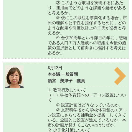
② このような取組を実現するにあた
り，運用面でどのような課題や懸念がある
と考えるか。
③ 仮にこの取組を事業化する場合，市
民の理解や公平性を担保するために，どの
ような配慮や制度設計上の工夫が必要と考
えるか。
④ 合併20周年という節目の年に，悲願
である人口７万人達成への取組を今後の施
策の選択肢として前向きに検討する考えは
あるか。
6月12日
本会議 一般質問
頓宮 美津子 議員
１ 教育行政について
（１）学校体育館へのエアコン設置につい
て
① 設置計画はどうなっているのか。
② 文部科学省から学校体育館のエアコ
ン設置にさらなる補助金を提案 してきて
いる。全国的に設置が進んでいるなか，本
市の計画が見えてこないのはなぜか。
２ 少子化対策について