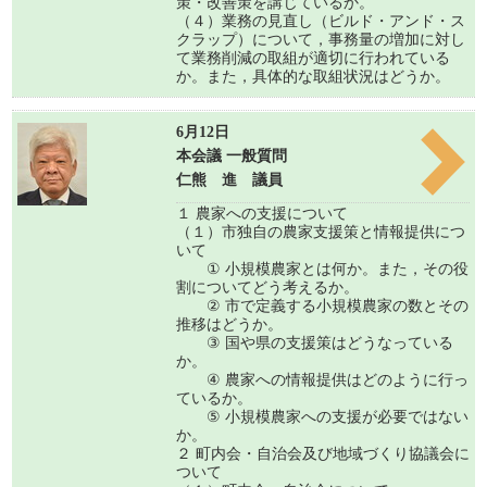
策・改善策を講じているか。
（４）業務の見直し（ビルド・アンド・ス
クラップ）について，事務量の増加に対し
て業務削減の取組が適切に行われている
か。また，具体的な取組状況はどうか。
6月12日
本会議 一般質問
仁熊 進 議員
１ 農家への支援について
（１）市独自の農家支援策と情報提供につ
いて
① 小規模農家とは何か。また，その役
割についてどう考えるか。
② 市で定義する小規模農家の数とその
推移はどうか。
③ 国や県の支援策はどうなっている
か。
④ 農家への情報提供はどのように行っ
ているか。
⑤ 小規模農家への支援が必要ではない
か。
２ 町内会・自治会及び地域づくり協議会に
ついて