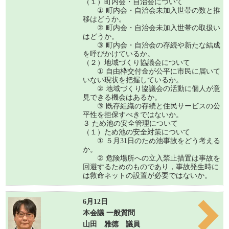
（１）町内会・自治会について
① 町内会・自治会未加入世帯の数と推
移はどうか。
② 町内会・自治会未加入世帯の取扱い
はどうか。
③ 町内会・自治会の存続や新たな結成
を呼びかけているか。
（２）地域づくり協議会について
① 自由枠交付金が公平に市民に届いて
いない現状を把握しているか。
② 地域づくり協議会の活動に個人が意
見できる機会はあるか。
③ 既存組織の存続と住民サービスの公
平性を担保すべきではないか。
３ ため池の安全管理について
（１）ため池の安全対策について
① ５月31日のため池事故をどう考える
か。
② 危険場所への立入禁止措置は事故を
回避するためのものであり，事故発生時に
は救命ネットの設置が必要ではないか。
6月12日
本会議 一般質問
山田 雅徳 議員