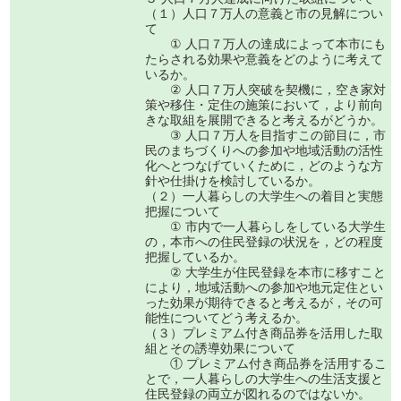
（１）人口７万人の意義と市の見解につい
て
① 人口７万人の達成によって本市にも
たらされる効果や意義をどのように考えて
いるか。
② 人口７万人突破を契機に，空き家対
策や移住・定住の施策において，より前向
きな取組を展開できると考えるがどうか。
③ 人口７万人を目指すこの節目に，市
民のまちづくりへの参加や地域活動の活性
化へとつなげていくために，どのような方
針や仕掛けを検討しているか。
（２）一人暮らしの大学生への着目と実態
把握について
① 市内で一人暮らしをしている大学生
の，本市への住民登録の状況を，どの程度
把握しているか。
② 大学生が住民登録を本市に移すこと
により，地域活動への参加や地元定住とい
った効果が期待できると考えるが，その可
能性についてどう考えるか。
（３）プレミアム付き商品券を活用した取
組とその誘導効果について
① プレミアム付き商品券を活用するこ
とで，一人暮らしの大学生への生活支援と
住民登録の両立が図れるのではないか。