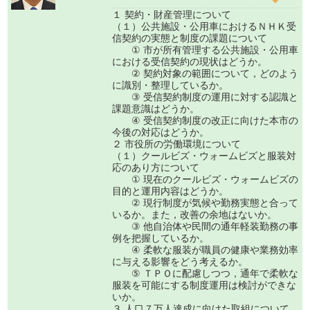
１ 契約・財産管理について
（１）公共施設・公用車におけるＮＨＫ受
信契約の実態と制度の課題について
① 市が所有管理する公共施設・公用車
における受信契約の現状はどうか。
② 契約対象の範囲について，どのよう
に識別・整理しているか。
③ 受信契約制度の運用に対する認識と
課題意識はどうか。
④ 受信契約制度の改正に向けた本市の
今後の対応はどうか。
２ 市役所の労働環境について
（１）クールビズ・ウォームビズと服装対
応のあり方について
① 現在のクールビズ・ウォームビズの
目的と運用内容はどうか。
② 現行制度が気候や勤務実態と合って
いるか。また，改善の余地はないか。
③ 他自治体や民間の通年軽装勤務の事
例を把握しているか。
④ 柔軟な服装が職員の健康や業務効率
に与える影響をどう考えるか。
⑤ ＴＰＯに配慮しつつ，通年で柔軟な
服装を可能にする制度運用は検討ができな
いか。
３ 人口７万人達成に向けた取組について