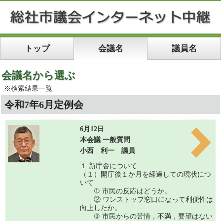
トップ
会議名
議員名
会議名から選ぶ
※検索結果一覧
令和7年6月定例会
6月12日
本会議 一般質問
小西 利一 議員
１ 新庁舎について
（１）開庁後１か月を経過しての現状につ
いて
① 市民の反応はどうか。
② ワンストップ窓口になって利便性は
向上したか。
③ 市民からの苦情，不満，要望はない