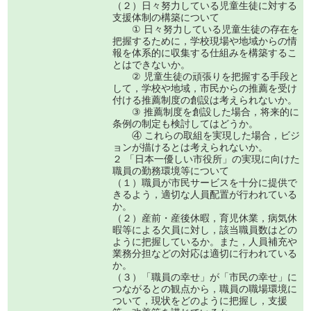
（２）日々努力している児童生徒に対する
支援体制の構築について
① 日々努力している児童生徒の存在を
把握するために，学校現場や地域からの情
報を体系的に収集する仕組みを構築するこ
とはできないか。
② 児童生徒の頑張りを把握する手段と
して，学校や地域，市民からの推薦を受け
付ける推薦制度の創設は考えられないか。
③ 推薦制度を創設した場合，将来的に
条例の制定も検討してはどうか。
④ これらの取組を実現した場合，ビジ
ョンが描けるとは考えられないか。
２ 「日本一優しい市役所」の実現に向けた
職員の勤務環境等について
（１）職員が市民サービスを十分に提供で
きるよう，適切な人員配置が行われている
か。
（２）産前・産後休暇，育児休業，病気休
暇等による欠員に対し，該当職員数はどの
ように把握しているか。また，人員補充や
業務分担などの対応は適切に行われている
か。
（３）「職員の幸せ」が「市民の幸せ」に
つながるとの観点から，職員の職場環境に
ついて，現状をどのように把握し，支援