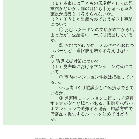
（１）本市には子どもの居場所としての児
童館がないが，雨の日にも十分遊べる屋内
施設が必要とは考えられないか。
（２）そうじゃ出産おめでとうギフト事業
について
① おむつクーポンの支給が昨年から始
まったが，受給者のニーズは把握している
か。
② おむつのほかに，ミルクや布おむつ
カバーなど，選択肢を増やす考えはない
か。
３ 防災減災対策について
（１）災害時におけるマンション対策につ
いて
① 市内のマンション件数は把握してい
るか。
② 地域づくり協議会との連携はできて
いるか。
③ 災害時にマンションに留まって避難
する方が安全な場合がある。避難所へ行か
ずマンションで避難する場合，申請方式で
備蓄品を提供するルールを決めてはどう
か。
Copyright(c) 2011 Soja City Assembly. All rights reserved.