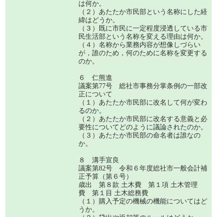
は何か。
（２）あたたか市民部という名称にした経
緯はどうか。
（３）既に市民に一定程度浸透している市
民生活部という名称を変える理由は何か。
（４）名称から業務内容が想像しづらい
が，誰のため，何のために名称を変更する
のか。
６ 仁熊進
議案第77号 総社市事務分掌条例の一部改
正について
（１）あたたか市民部に改名して何が変わ
るのか。
（２）あたたか市民部に改名する意義と必
要性についてどのように議論されたのか。
（３）あたたか市民部の命名者は誰なの
か。
８ 溝手宣良
議案第82号 令和６年度総社市一般会計補
正予算（第６号）
歳出 第８款 土木費 第１項 土木管理
費 第１目 土木総務費
（１）購入予定の機械の機能についてはど
うか。