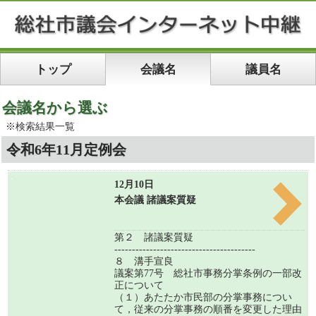
トップ
会議名
議員名
会議名から選ぶ
※検索結果一覧
令和6年11月定例会
12月10日
本会議 諸議案質疑
第２ 諸議案質疑
----------------------------------------
８ 溝手宣良
議案第77号 総社市事務分掌条例の一部改
正について
（１）あたたか市民部の分掌事務につい
て，従来の分掌事務の順番を変更した理由