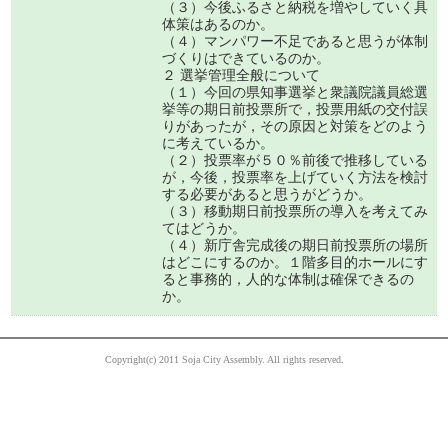
（３）今後ふるさと納税を増やしていく具
体策はあるのか。
（４）マンパワー不足であると思うが体制
づくりはできているのか。
２ 選挙管理全般について
（１）今回の県知事選挙と衆議院議員総選
挙等の期日前投票所で，投票用紙の交付誤
りがあったが，その原因と対策をどのよう
に考えているか。
（２）投票率が５０％前後で推移している
が，今後，投票率を上げていく方法を検討
する必要があると思うがどうか。
（３）移動期日前投票所の導入を考えてみ
てはどうか。
（４）新庁舎完成後の期日前投票所の場所
はどこにするのか。１階多目的ホールにす
ると事務的，人的な体制は確保できるの
か。
Copyright(c) 2011 Soja City Assembly. All rights reserved.