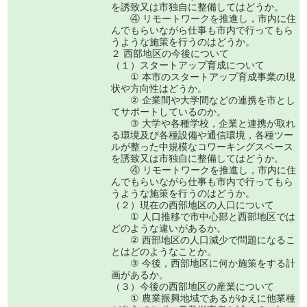
を誘致又は市独自に整備してはどうか。
④ リモートワークを推進し，市内に住
んでもらいながら仕事も市内で行ってもら
うような施策を行うのはどうか。
２ 西部地区の今後について
（１）スタートアップ育成について
① 本市のスタートアップ育成事業の現
状や方向性はどうか。
② 企業間や大学間などの連携を市とし
てサポートしているのか。
③ 大学や各種学校，企業と連携が取れ
る環境及び各種設備や通信環境，各種ツー
ルが整った中規模なコワーキングスペース
を誘致又は市独自に整備してはどうか。
④ リモートワークを推進し，市内に住
んでもらいながら仕事も市内で行ってもら
うような施策を行うのはどうか。
（２）現在の西部地区の人口について
① 人口推移で市中心部と西部地区では
どのような違いがあるか。
② 西部地区の人口減少で問題になるこ
とはどのようなことか。
③ 今後，西部地区に何か施策をする計
画があるか。
（３）今後の西部地区の産業について
① 農業振興地域であるがゆえに他業種