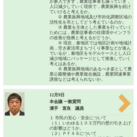
が参入できず，農業従事者も減っていき，
人口減少していく現状で，農業振興を続け
ていけると考えるか。
② 農業振興地域及び市街化調整区域の
活性化を市としてどう考えているのか。
③ 農業を主体とした事業を行っていく
ためには，農業従事者の住環境やインフラ
の改善が急務と考えるがどうか。
④ 現在，秦地区では地区計画や地域計
画，空き家活用まちづくり事業などが進ん
でいるが，秦地区をモデルケースとし人口
減少地域にパッケージとして推進していく
考えはあるか。
⑤ 農業振興地域のあるべき姿として農
業公園整備や農業複合施設，農業関連事業
誘致などは考えられないか。
12月9日
本会議 一般質問
溝手 宣良 議員
１ 市民の安心・安全について
（１）いわゆる１０３万円の壁の引き上げ
の影響はどうか。
（２）ＰＦＡＳについて