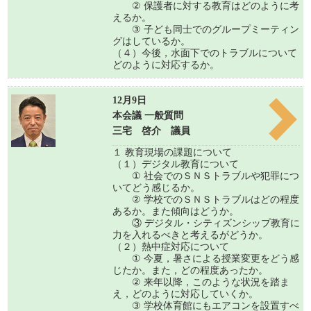
② 保護者に対する教育はどのように考
えるか。
③ 子ども同士でのグループミーティン
グはしているか。
（４）今後，水面下でのトラブルについて
どのように対応するか。
12月9日
本会議 一般質問
三宅 啓介 議員
１ 教育現場の課題について
（１）デジタル教育について
① 社会でのＳＮＳトラブルや犯罪につ
いてどう感じるか。
② 学校でのＳＮＳトラブルはどの程度
あるか。また傾向はどうか。
③ デジタル・シティズンシップ教育に
力を入れるべきと考えるがどうか。
（２）熱中症対応について
① 今夏，暑さによる授業変更をどう感
じたか。また，どの程度あったか。
② 来年以降，このような状況を踏ま
え，どのように対応していくか。
③ 学校体育館にもエアコンを設置すべ