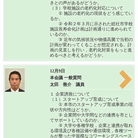
きとの声があるがどうか。
（３）学校施設の老朽化対応について
① 施設の老朽化の現状をどう感じてい
るか。
② 令和２年３月に示された総社市学校
施設長寿命化計画は計画通りに進められて
いるのか。
③ 近年の気候状況や物価高騰で当初の
計画が変わってくることが想定される。計
画の見直しを行い，老朽化対策をもっと進
めるべきと考えるがどうか。
12月9日
本会議 一般質問
太田 善介 議員
１ 企業誘致について
（１）スタートアップ育成について
① 本市のスタートアップ育成事業の現
状や方向性はどうか。
② 企業間や大学間などの連携を市とし
てサポートしているのか。
③ 大学や各種学校，企業と連携が取れ
る環境及び各種設備や通信環境，各種ツー
ルが整った中規模なコワーキングスペース