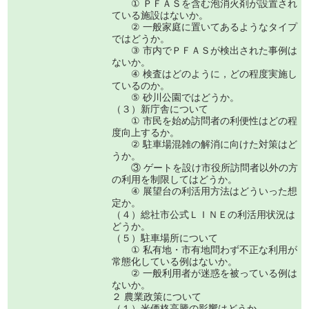
① ＰＦＡＳを含む泡消火剤が設置され
ている施設はないか。
② 一般家庭に置いてあるようなタイプ
ではどうか。
③ 市内でＰＦＡＳが検出された事例は
ないか。
④ 検査はどのように，どの程度実施し
ているのか。
⑤ 砂川公園ではどうか。
（３）新庁舎について
① 市民を始め訪問者の利便性はどの程
度向上するか。
② 駐車場混雑の解消に向けた対策はど
うか。
③ ゲートを設け市役所訪問者以外の方
の利用を制限してはどうか。
④ 展望台の利活用方法はどういった想
定か。
（４）総社市公式ＬＩＮＥの利活用状況は
どうか。
（５）駐車場所について
① 私有地・市有地問わず不正な利用が
常態化している例はないか。
② 一般利用者が迷惑を被っている例は
ないか。
２ 農業政策について
（１）米価格高騰の影響はどうか。