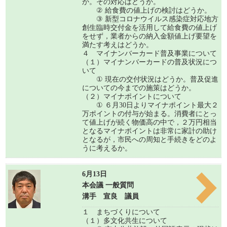
か。その対応はどうか。
② 給食費の値上げの検討はどうか。
③ 新型コロナウイルス感染症対応地方
創生臨時交付金を活用して給食費の値上げ
をせず，業者からの納入金額値上げ要望を
満たす考えはどうか。
４ マイナンバーカード普及事業について
（１）マイナンバーカードの普及状況につ
いて
① 現在の交付状況はどうか。普及促進
についての今までの施策はどうか。
（２）マイナポイントについて
① ６月30日よりマイナポイント最大２
万ポイントの付与が始まる。消費者にとっ
て値上げが続く物価高の中で，２万円相当
となるマイナポイントは非常に家計の助け
となるが，市民への周知と手続きをどのよ
うに考えるか。
6月13日
本会議 一般質問
溝手 宣良 議員
１ まちづくりについて
（１）多文化共生について