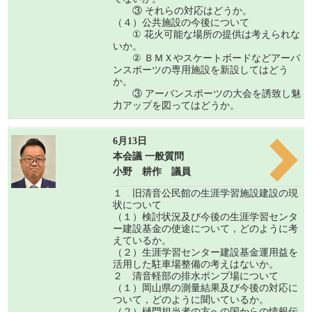
③ それらの対応はどうか。
（４）公共施設の今後について
① 花火可能な場所の提供は考えられな
いか。
② ＢＭＸやスケートボードなどアーバ
ンスポーツの専用施設を新設してはどう
か。
③ アーバンスポーツの大会を誘致し魅
力アップを図ってはどうか。
6月13日
本会議 一般質問
小野 耕作 議員
１ 旧清音公民館の生涯学習施設建設の現
状について
（１）検討状況及び今後の生涯学習センタ
ー建設基金の使途について，どのように考
えているか。
（２）生涯学習センター建設基金運用益を
活用した駐車場整備の考えはないか。
２ 清音軽部の排水ポンプ場について
（１）岡山県の測量結果及び今後の対応に
ついて，どのように聞いているか。
（２）樋門担当者の方への国からの情報伝