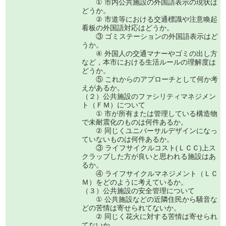
① 市内公共施設の外国語表示の現状は
どうか。
② 市道等における交通標識や注意喚起
看板の外国語対応はどうか。
③ ゴミステーションの外国語表示はど
うか。
④ 外国人の交通マナーやゴミの出し方
など，本市における生活ルールの理解度は
どうか。
⑤ これからのアプローチとして何か考
えがあるか。
（２）公共施設のファシリティマネジメン
ト（ＦＭ）について
① 市が所有または管理している構造物
で未耐震化のものは何件あるか。
② 同じくユニバーサルデザインになっ
ていないものは何件あるか。
③ ライフサイクルコスト(ＬＣＣ)上ス
クラップした方が良いと思われる施設はあ
るか。
④ ライフサイクルマネジメント（ＬＣ
Ｍ）をどのように考えているか。
（３）公共施設の安全管理について
① 公共施設などの近隣住民から騒音な
どの苦情は寄せられてないか。
② 同じく花火に対する苦情は寄せられ
てないか。