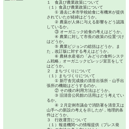
１ 食及び農業政策について
（１）食及び農業政策について
① 過去に本市学校給食に有機米が提供
されていたが経緯はどうか。
② 農薬が人体に与える影響をどう認識
しているか。
③ オーガニック給食の考えはどうか。
④ 農業に対して市長の政策の位置づけ
はどうか。
⑤ 農業ビジョンの総括はどうか。ま
た，改訂版に対する考えはどうか。
⑥ 農林水産省の「みどりの食料システ
ム戦略」オーガニックビレッジ宣言をして
はどうか。
２ まちづくりについて
（１）まちづくりについて
① 新庁舎完成後の清音出張所・山手出
張所の機能はどうするのか。
② その後の利用方法はどうか。
③ 旧清音公民館の活用はどう考えてい
るか。
④ ２月定例市議会で消防署を清音又は
山手への新設の考えを示したが，地理的条
件はどうか。
３ 行政運営について
（１）報道機関への情報提供（プレス発