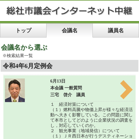
トップ
会議名
議員名
会議名から選ぶ
※検索結果一覧
令和4年6月定例会
6月13日
本会議 一般質問
三宅 啓介 議員
１ 経済対策について
（１）燃料高騰や物価上昇が様々な経済活
動へ大きく影響している。この問題に関し
て本市としてどのように企業状況の調査を
し，対応していくのか。
２ 観光事業（地域発信）について
（１）ＪＲ西日本が行うデスティネーショ