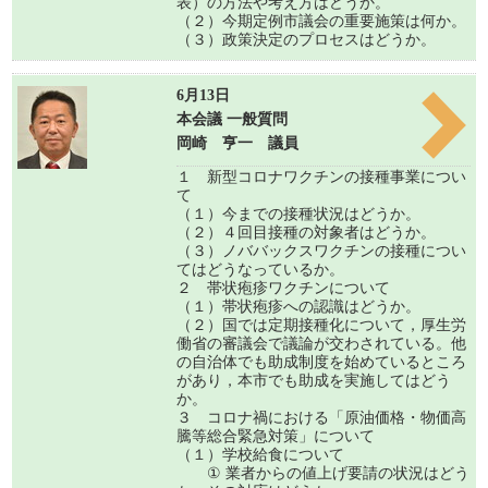
表）の方法や考え方はどうか。
（２）今期定例市議会の重要施策は何か。
（３）政策決定のプロセスはどうか。
6月13日
本会議 一般質問
岡崎 亨一 議員
１ 新型コロナワクチンの接種事業につい
て
（１）今までの接種状況はどうか。
（２）４回目接種の対象者はどうか。
（３）ノババックスワクチンの接種につい
てはどうなっているか。
２ 帯状疱疹ワクチンについて
（１）帯状疱疹への認識はどうか。
（２）国では定期接種化について，厚生労
働省の審議会で議論が交わされている。他
の自治体でも助成制度を始めているところ
があり，本市でも助成を実施してはどう
か。
３ コロナ禍における「原油価格・物価高
騰等総合緊急対策」について
（１）学校給食について
① 業者からの値上げ要請の状況はどう