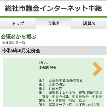
トップ
会議名
議員名
会議名から選ぶ
※検索結果一覧
令和4年6月定例会
6月6日
本会議 開会
第１ 会議録署名議員の指名
第２ 会期の決定
第３ 行政報告
第４ 議案第３１号上程―提案理由の説明
―質疑―委員会付託―委員長報告―委員長
報告に対する質疑―討論―採決
第５ 諸議案一括上程―提案理由の説明