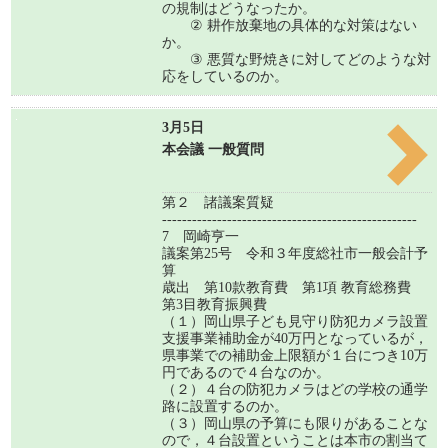
の規制はどうなったか。
② 耕作放棄地の具体的な対策はない
か。
③ 悪質な野焼きに対してどのような対
応をしているのか。
3月5日
本会議 一般質問
第２ 諸議案質疑
---------------------------------------------------
7 岡崎亨一
議案第25号 令和３年度総社市一般会計予
算
歳出 第10款教育費 第1項 教育総務費
第3目教育振興費
（１）岡山県子ども見守り防犯カメラ設置
支援事業補助金が40万円となっているが，
県事業での補助金上限額が１台につき10万
円であるので４台なのか。
（２）４台の防犯カメラはどの学校の通学
路に設置するのか。
（３）岡山県の予算にも限りがあることな
ので，４台設置ということは本市の割当て