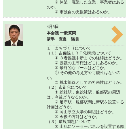
② 休業・廃業した企業，事業者はある
のか。
③ 市独自の支援策はあるのか。
3月5日
本会議 一般質問
溝手 宣良 議員
１ まちづくりについて
（１）吉備線ＬＲＴ化構想について
① ３者協議中断までの経緯はどうか。
② 協議の主導権はどこにあるのか。
③ 最終的なゴールはどこか。
④ その他の考え方や可能性はないの
か。
⑤ 桃太郎線としての将来性はどうか。
（２）市街化について
① 総社駅，東総社駅，服部駅の周辺
は，今後どうなるのか。
② 足守駅・服部駅間に新駅を設置する
計画はどうか。
③ 岡山県立大学の周辺はどうか。
④ 今後の方針はどうか。
（３）環境問題について
① 山肌にソーラーパネルを設置する際