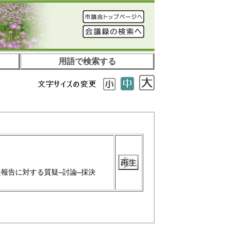
用語で検索する
長報告に対する質疑―討論―採決