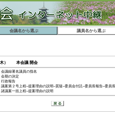
会議名から選ぶ
議員名から選ぶ
木）
本会議 開会
 会議録署名議員の指名
 会期の決定
 行政報告
 議案第２号上程―提案理由の説明―質疑―委員会付託―委員長報告―委員
 諸議案一括上程―提案理由の説明