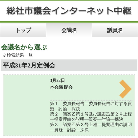
トップ
会議名
議員名
会議名から選ぶ
※検索結果一覧
平成31年2月定例会
3月22日
本会議 閉会
第１ 委員長報告―委員長報告に対する質
疑―討論―採決
第２ 議案乙第１号及び議案乙第２号上程
―提案理由の説明―質疑―討論―採決
第３ 議案乙第３号上程―提案理由の説明
―質疑―討論―採決