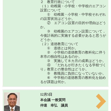
２ 教育行政について
（１）幼稚園・小学校・中学校のエアコン
設置について
① 幼稚園・小学校・中学校それぞれ
の設置状況はどうか。
② エアコン設置の目的や理由はどう
か。
③ 幼稚園のエアコン設置について，
今後計画的に実施する必要があると思うが
どうか。
（２）道徳教育について
① 道徳とは何か。
② 小学校の道徳教育の教科化に伴う
本市の独自性はあるのか。
③ 実施して８カ月の成果はどうか。
④ 「だれもが行きたくなる学校づく
り」教育との整合性はどうか。
⑤ 教職員に負担になっていないか。
⑥ 中学校の道徳教育の教科化を始め
るが課題は何か。
12月5日
本会議 一般質問
仲達 幸弘 議員