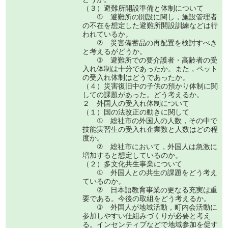
（３）避難所開設準備と体制について
① 避難所の開設に関し，施設管理者
の不在を想定した避難所開設訓練などは行
われているか。
② 災害備蓄品の再配置を検討すべき
と考えるがどうか。
③ 避難所での要介護者・高齢者の受
入れ体制は十分であったか。また，ペット
の受入れ体制はどうであったか。
（４）災害復旧中の子供の預かり体制に関
しての課題があった。どう考えるか。
２ 外国人の受入れ体制について
（１）国の法改正の動きに関して
① 総社市の外国人の人数，その中で
技能実習生の受入れ企業数と人数はどの程
度か。
② 総社市において，外国人は急激に
増加すると想定しているのか。
（２）多文化共生事業について
① 外国人との共生の課題をどう考え
ているのか。
② 日本語教育事業の更なる充実は重
要である。今後の取組をどう考えるか。
③ 外国人が地域活動，町内会活動に
参加しやすい仕組みづくりが必要と考え
る。インセンティブなどで地域参加を促す