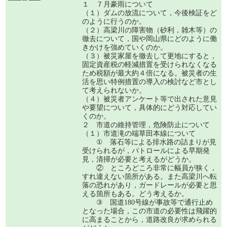
１ ７月豪雨について
（１）ダムの放流について，今後検証をど
のように行うのか。
（２）高梁川の障害物（砂利，雑木等）の
徹去について，国や岡山県にどのように働
きかけを強めていくのか。
（３）被災家屋を徹去して更地にすると，
固定資産税の軽減措置を受けられなくなる
ため税額が最大約４倍になる。被災者の生
活を思い特例措置の導入の検討など市とし
て考えられないか。
（４）被災者アンケート等で出された意見
や要望について，具体的にどう対応してい
くのか。
２ 市道の維持管理，危険防止について
（１）市道滝の端草田本線について
① 落石等による排水路の詰まりが見
受けられるが，パトロールによる早期発
見，清掃が必要と考えるがどうか。
② ところどころ非常に幅員が狭く，
すれ違えない箇所がある。また高梁川へ転
落の恐れがあり，ガードレールが必要と思
える箇所もある。どう考えるか。
③ 国道180号線が事故等で通行止め
となった場合，この市道の必要性は飛躍的
に高まることから，道路改良が求められる