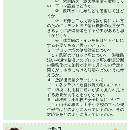
① 緊急防災・減災事業債を活用して
のエアコン設置はどうか。
② 飲料水，毛布などを備蓄してはど
うか。
③ 避難しても災害情報が得にくい方
のために，テレビ等の情報機器の設置がで
きるように設備整備をする必要があると思
うがどうか。
④ 体育館のトイレを多目的トイレに
する必要があると思うがどうか。
３ ブロック塀の倒壊対策について
（１）民間のブロック塀について，避難路
沿いや通学路沿いのブロック塀の耐震診断
の義務化の法施行が来年１月からの予定と
聞くが，本市における対応をどのように考
えるか。
４ 放課後児童クラブについて
（１）各クラブの運営状況の違いについ
て，環境，利用料に違いが多く見られ是正
する必要があると思うがどうか。
５ 幼稚園，小学校の安全対策について
（１）山手幼稚園，山手小学校のマムシ発
生報告はどのように入っているのか。その
対応策をどのように考えているのか。
12月5日