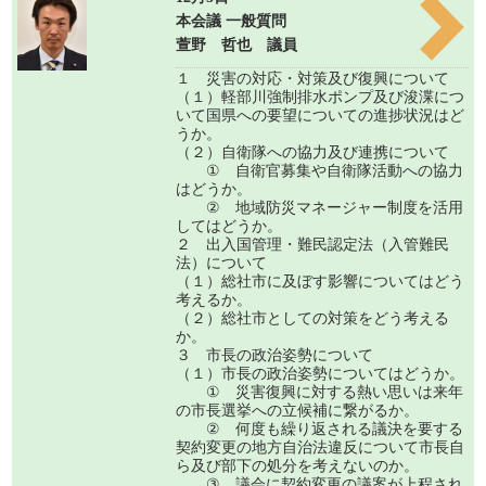
本会議 一般質問
萱野 哲也 議員
１ 災害の対応・対策及び復興について
（１）軽部川強制排水ポンプ及び浚渫につ
いて国県への要望についての進捗状況はど
うか。
（２）自衛隊への協力及び連携について
① 自衛官募集や自衛隊活動への協力
はどうか。
② 地域防災マネージャー制度を活用
してはどうか。
２ 出入国管理・難民認定法（入管難民
法）について
（１）総社市に及ぼす影響についてはどう
考えるか。
（２）総社市としての対策をどう考える
か。
３ 市長の政治姿勢について
（１）市長の政治姿勢についてはどうか。
① 災害復興に対する熱い思いは来年
の市長選挙への立候補に繋がるか。
② 何度も繰り返される議決を要する
契約変更の地方自治法違反について市長自
ら及び部下の処分を考えないのか。
③ 議会に契約変更の議案が上程され