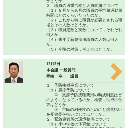
がどうか。
３ 職員の過重労働と人員問題について
（１）８月から10月の職員の平均超過勤務
時間はどのくらいだったのか。
（２）これから特に職員が必要とされる職
場とその人数はどうか。
（３）職員定数と実数について，それぞれ
何人か。
（４）来年度新規採用職員の人数は何人
か。
（５）今後の対策，考え方はどうか。
12月5日
本会議 一般質問
岡崎 亨一 議員
１ 予防接種事業について
（１）風疹予防について
① 風疹予防接種費用の助成制度はど
のようになっているのか。検査，助成の仕
方はどうか。
② 市民の利便性のためにも償還払い
を受領委任払いにしてはどうか。
２ 緊急避難所の環境整備について
（１）小中学校の体育館について