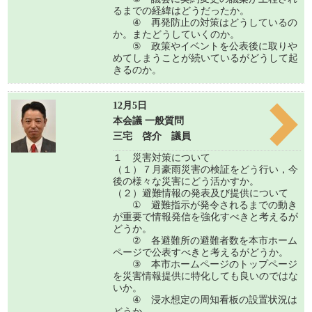
るまでの経緯はどうだったか。
④ 再発防止の対策はどうしているの
か。またどうしていくのか。
⑤ 政策やイベントを公表後に取りや
めてしまうことが続いているがどうして起
きるのか。
12月5日
本会議 一般質問
三宅 啓介 議員
１ 災害対策について
（１）７月豪雨災害の検証をどう行い，今
後の様々な災害にどう活かすか。
（２）避難情報の発表及び提供について
① 避難指示が発令されるまでの動き
が重要で情報発信を強化すべきと考えるが
どうか。
② 各避難所の避難者数を本市ホーム
ページで公表すべきと考えるがどうか。
③ 本市ホームページのトップページ
を災害情報提供に特化しても良いのではな
いか。
④ 浸水想定の周知看板の設置状況は
どうか。