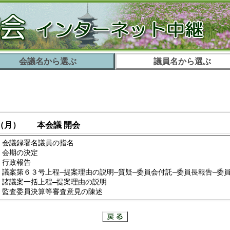
会議名から選ぶ
議員名から選ぶ
（月）
本会議 開会
 会議録署名議員の指名
 会期の決定
 行政報告
 議案第６３号上程―提案理由の説明―質疑―委員会付託―委員長報告―委
 諸議案一括上程―提案理由の説明
 監査委員決算等審査意見の陳述