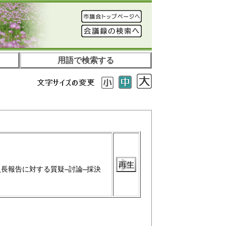
用語で検索する
員長報告に対する質疑―討論―採決