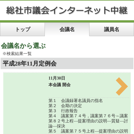
トップ
会議名
議員名
会議名から選ぶ
※検索結果一覧
平成28年11月定例会
11月30日
本会議 開会
第１ 会議録署名議員の指名
第２ 会期の決定
第３ 行政報告
第４ 議案第７４号，議案第７６号～議案
第８２号上程―提案理由の説明―質疑―討
論―採決
第５ 議案第７５号上程―提案理由の説明