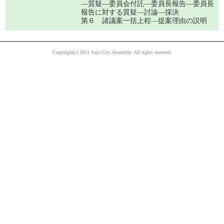
―質疑―委員会付託―委員長報告―委員長
報告に対する質疑―討論―採決
第６ 諸議案一括上程―提案理由の説明
Copyright(c) 2011 Soja City Assembly. All rights reserved.