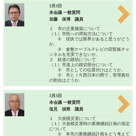
3月3日
本会議 一般質問
加藤 保博 議員
１ 市の主要施策について
（１）市民への周知方法について
① 現状では限界があると思うがどう
か。
② 倉敷ケーブルテレビの回覧板チャ
ンネルを充実できないか。
２ 鉄道の踏切について
（１）市道上の踏切部分について
① 市としての位置付けはどうか。
② 市とＪＲ西日本の間で，管理責任
の割合はどうか。
3月3日
本会議 一般質問
塩見 禎章 議員
１ 大規模災害について
（１）大規模災害時の業務継続計画の策定
について
① 本市の業務継続計画をどう考えて