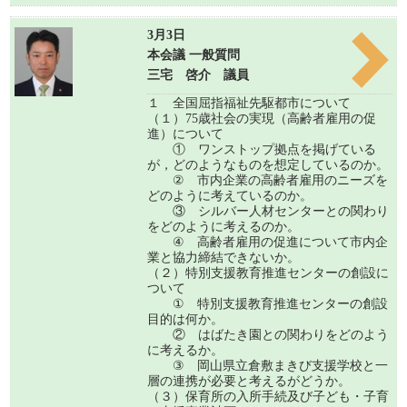
3月3日
本会議 一般質問
三宅 啓介 議員
１ 全国屈指福祉先駆都市について
（１）75歳社会の実現（高齢者雇用の促
進）について
① ワンストップ拠点を掲げている
が，どのようなものを想定しているのか。
② 市内企業の高齢者雇用のニーズを
どのように考えているのか。
③ シルバー人材センターとの関わり
をどのように考えるのか。
④ 高齢者雇用の促進について市内企
業と協力締結できないか。
（２）特別支援教育推進センターの創設に
ついて
① 特別支援教育推進センターの創設
目的は何か。
② はばたき園との関わりをどのよう
に考えるか。
③ 岡山県立倉敷まきび支援学校と一
層の連携が必要と考えるがどうか。
（３）保育所の入所手続及び子ども・子育