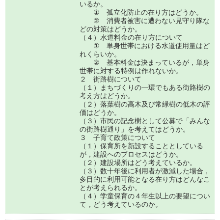
いるか。
① 孤立化防止の在り方はどうか。
② 消費者被害に遭わない見守り隊な
どの対策はどうか。
（４）水道料金の在り方について
① 単身世帯における水道使用量はど
れくらいか。
② 基本料金は決まっているが，単身
世帯に対する特例は作れないか。
２ 街路樹について
（１）まちづくりの一環でもある街路樹の
考え方はどうか。
（２）落葉樹の高木及び常緑樹の低木の評
価はどうか。
（３）市民の記念樹として公募で「みんな
の街路樹通り」を考えてはどうか。
３ 子育て政策について
（１）保育所を新設することとしている
が，建設へのプロセスはどうか。
（２）建設場所はどう考えているか。
（３）数十年後に利用者が激減した場合，
多目的に利用可能となる在り方はどんなこ
とが考えられるか。
（４）学童保育の４年生以上の要望につい
て，どう考えているのか。