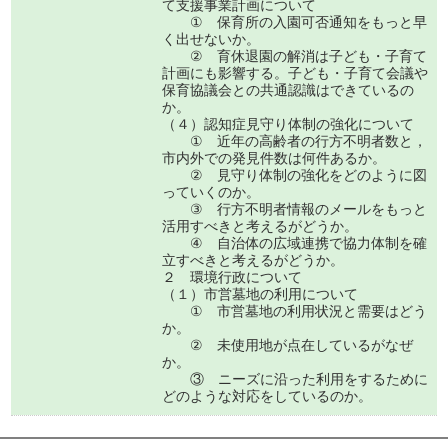
て支援事業計画について
① 保育所の入園可否通知をもっと早
く出せないか。
② 育休退園の解消は子ども・子育て
計画にも影響する。子ども・子育て会議や
保育協議会との共通認識はできているの
か。
（４）認知症見守り体制の強化について
① 近年の高齢者の行方不明者数と，
市内外での発見件数は何件あるか。
② 見守り体制の強化をどのように図
っていくのか。
③ 行方不明者情報のメールをもっと
活用すべきと考えるがどうか。
④ 自治体の広域連携で協力体制を確
立すべきと考えるがどうか。
２ 環境行政について
（１）市営墓地の利用について
① 市営墓地の利用状況と需要はどう
か。
② 未使用地が点在しているがなぜ
か。
③ ニーズに沿った利用をするために
どのような対応をしているのか。