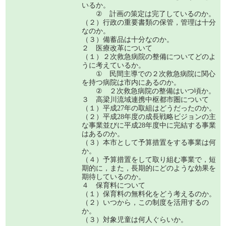
いるか。
② 計画の策定は完了しているのか。
（２）行政の重要書類の保管，管理は十分
なのか。
（３）備蓄品は十分なのか。
２ 医療改革について
（１）２次救急病院の整備についてどのよ
うに考えているか。
① 民間主導での２次救急病院に関心
を持つ病院は市内にあるのか。
② ２次救急病院の整備はいつ頃か。
３ 高梁川流域連携中枢都市圏について
（１）平成27年の取組はどうだったのか。
（２）平成28年度の成長戦略ビジョンの主
な事業並びに平成28年度中に完結する事業
はあるのか。
（３）本市として予算措置をする事業は何
か。
（４）予算措置をして取り組む事業で，短
期的に，また，長期的にどのような効果を
期待しているのか。
４ 保育料について
（１）保育料の無料化をどう考えるのか。
（２）いつから，この制度を活用するの
か。
（３）対象児童は何人ぐらいか。